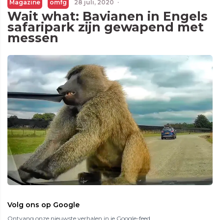
Magazine
omfg
28 juli, 2020
·
Wait what: Bavianen in Engels
safaripark zijn gewapend met
messen
Volg ons op Google
Ontvang onze nieuwste verhalen in je Google-feed