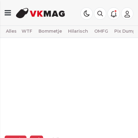
Alles
WTF
Bommetje
Hilarisch
OMFG
Pix Dump