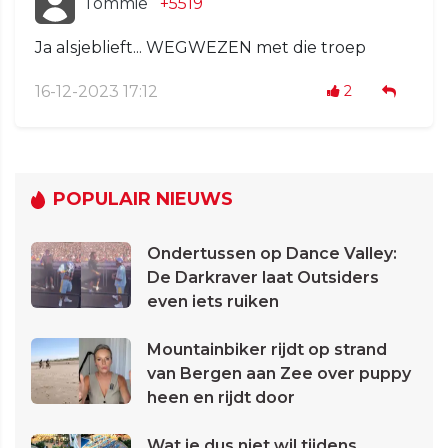
Tommie
+5519
Ja alsjeblieft... WEGWEZEN met die troep
16-12-2023 17:12
2
POPULAIR NIEUWS
Ondertussen op Dance Valley:
De Darkraver laat Outsiders
even iets ruiken
Mountainbiker rijdt op strand
van Bergen aan Zee over puppy
heen en rijdt door
Wat je dus niet wil tijdens