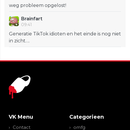
weg probleem opgelost!
Brainfart
09:41
Generatie TikTok idioten en het einde is nog niet
in zicht….
VK Menu
Categorieen
Contact
omfg