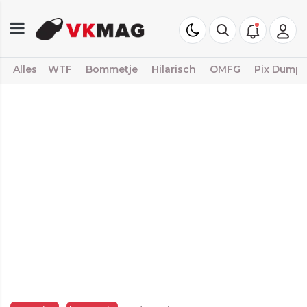
Alles
WTF
Bommetje
Hilarisch
OMFG
Pix Dump