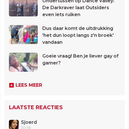
Ondertussen op Dance Valley:
De Darkraver laat Outsiders
even iets ruiken
Dus daar komt de uitdrukking
'het dun loopt langs z'n broek'
vandaan
Goeie vraag! Ben je liever gay of
gamer?
LEES MEER
LAATSTE REACTIES
Sjoerd
10:19