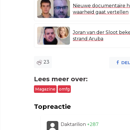
Nieuwe documentaire hin
waarheid gaat vertellen
Joran van der Sloot bek
strand Aruba
23
DE
Lees meer over:
Magazine
omfg
Topreactie
Daktarilion
+287