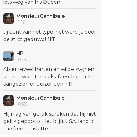
iets weg van Iris Queen
MonsieurCannibale
11:18
Jij bent van het type, het word je door
de strot geduwd!!!11!11
HP
10:25
Als er teveel herten en wilde zwijnen
komen wordt er ook afgeschoten. En
aangezien er duizenden infl...
MonsieurCannibale
10:23
Hij mag van geluk spreken dat hij niet
gelijk gepopt is. Het blijft USA, land of
the free, tenslotte...