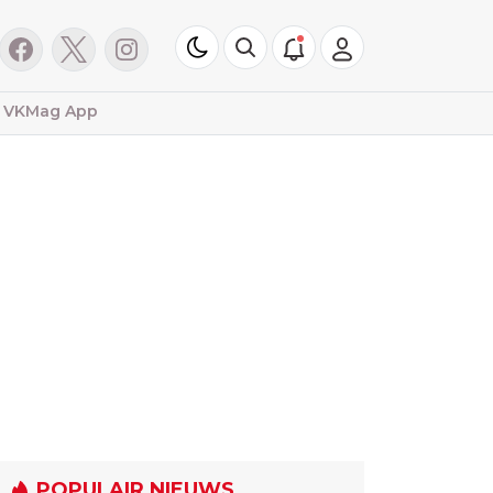
VKMag App
POPULAIR NIEUWS