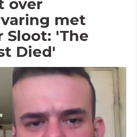
t over
rvaring met
 Sloot: 'The
st Died'