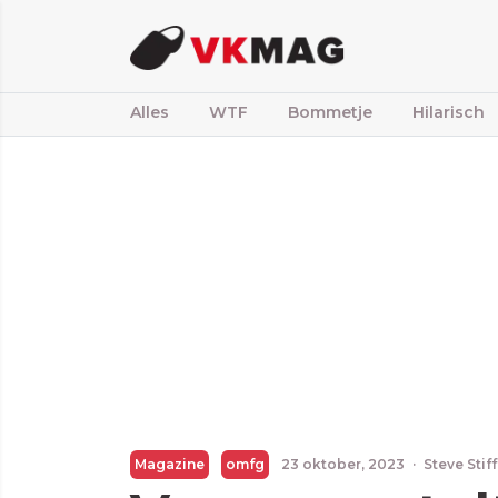
Alles
WTF
Bommetje
Hilarisch
Magazine
omfg
23 oktober, 2023
·
Steve Stif