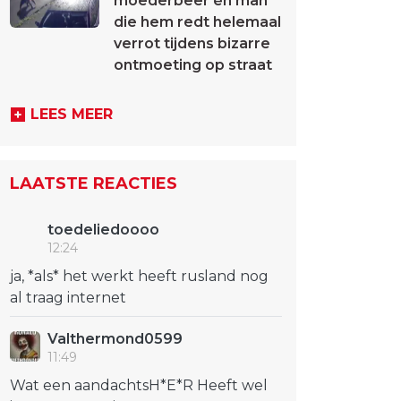
moederbeer én man
die hem redt helemaal
verrot tijdens bizarre
ontmoeting op straat
LEES MEER
LAATSTE REACTIES
toedeliedoooo
12:24
ja, *als* het werkt heeft rusland nog
al traag internet
Valthermond0599
11:49
Wat een aandachtsH*E*R Heeft wel