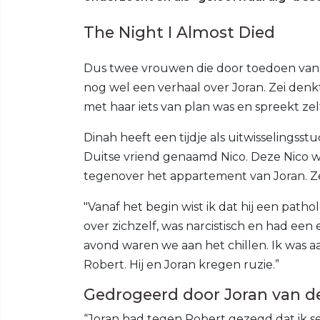
The Night I Almost Died
Dus twee vrouwen die door toedoen van 
nog wel een verhaal over Joran. Zei den
met haar iets van plan was en spreekt zelf
Dinah heeft een tijdje als uitwisselings
Duitse vriend genaamd Nico. Deze Nico w
tegenover het appartement van Joran. Z
"Vanaf het begin wist ik dat hij een patho
over zichzelf, was narcistisch en had een 
avond waren we aan het chillen. Ik was
Robert. Hij en Joran kregen ruzie.”
Gedrogeerd door Joran van de
“Joran had tegen Robert gezegd dat ik s