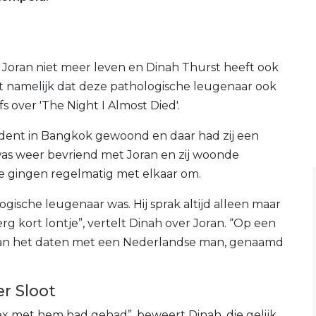
Joran niet meer leven en Dinah Thurst heeft ook
kt namelijk dat deze pathologische leugenaar ook
s over 'The Night I Almost Died'.
student in Bangkok gewoond en daar had zij een
as weer bevriend met Joran en zij woonde
e gingen regelmatig met elkaar om.
logische leugenaar was. Hij sprak altijd alleen maar
erg kort lontje”, vertelt Dinah over Joran. “Op een
 aan het daten met een Nederlandse man, genaamd
r Sloot
ex met hem had gehad”, beweert Dinah, die gelijk