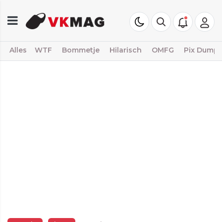
Alles
WTF
Bommetje
Hilarisch
OMFG
Pix Dump