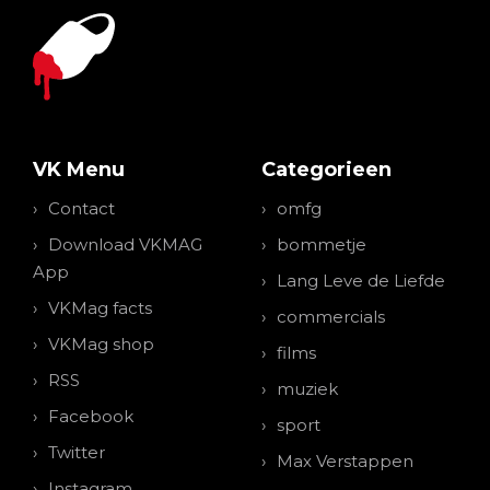
VK Menu
Categorieen
Contact
omfg
Download VKMAG
bommetje
App
Lang Leve de Liefde
VKMag facts
commercials
VKMag shop
films
RSS
muziek
Facebook
sport
Twitter
Max Verstappen
Instagram