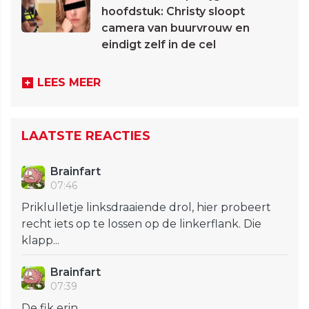
hoofdstuk: Christy sloopt
camera van buurvrouw en
eindigt zelf in de cel
LEES MEER
LAATSTE REACTIES
Brainfart
07:46
Priklulletje linksdraaiende drol, hier probeert
recht iets op te lossen op de linkerflank. Die
klapp...
Brainfart
07:39
De fik erin……