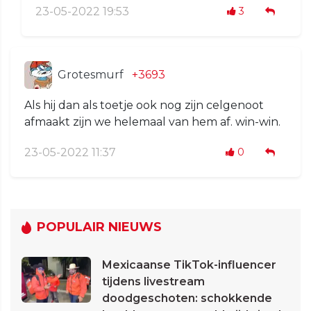
23-05-2022 19:53
3
Grotesmurf
+3693
Als hij dan als toetje ook nog zijn celgenoot
afmaakt zijn we helemaal van hem af. win-win.
23-05-2022 11:37
0
POPULAIR NIEUWS
Mexicaanse TikTok-influencer
tijdens livestream
doodgeschoten: schokkende