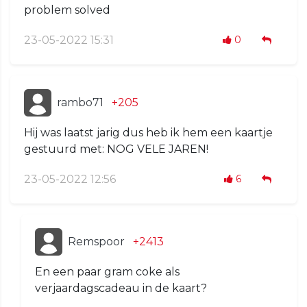
problem solved
23-05-2022 15:31
0
rambo71
+205
Hij was laatst jarig dus heb ik hem een kaartje
gestuurd met: NOG VELE JAREN!
23-05-2022 12:56
6
Remspoor
+2413
En een paar gram coke als
verjaardagscadeau in de kaart?