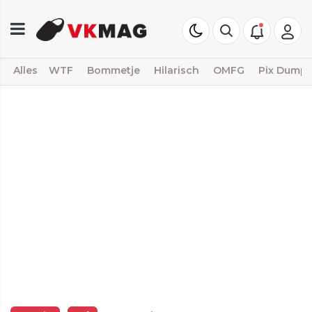
Alles
WTF
Bommetje
Hilarisch
OMFG
Pix Dump