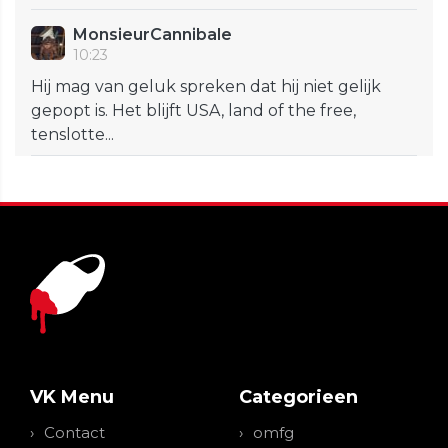
MonsieurCannibale
10:23
Hij mag van geluk spreken dat hij niet gelijk
gepopt is. Het blijft USA, land of the free,
tenslotte...
VK Menu
Categorieen
Contact
omfg