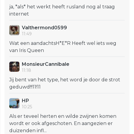
ja, *als* het werkt heeft rusland nog al traag
internet
Valthermond0599
11:49
Wat een aandachtsH*E*R Heeft wel iets weg
van Iris Queen
MonsieurCannibale
11:18
Jij bent van het type, het word je door de strot
geduwd!!!11!11
HP
10:25
Als er teveel herten en wilde zwijnen komen
wordt er ook afgeschoten. En aangezien er
duizenden infl...