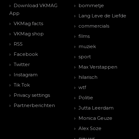
Download VKMAG
bommetje
App
Lang Leve de Liefde
VKMag facts
commercials
VKMag shop
films
RSS
muziek
Facebook
sport
Twitter
Max Verstappen
Instagram
hilarisch
Tik Tok
wtf
Privacy settings
Politie
Partnerberichten
Jutta Leerdam
Monica Geuze
Alex Soze
nieuws