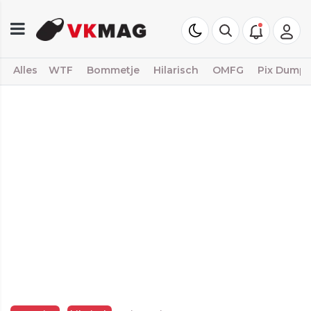
Alles
WTF
Bommetje
Hilarisch
OMFG
Pix Dump