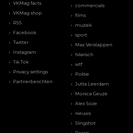
VKMag facts
commercials
VKMag shop
films
RSS
muziek
Facebook
sport
Twitter
Max Verstappen
Instagram
hilarisch
Tik Tok
wtf
Privacy settings
Politie
Partnerberichten
Jutta Leerdam
Monica Geuze
Alex Soze
nieuws
Slingshot
Parels