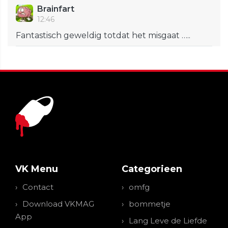
Brainfart
12:46
Fantastisch geweldig totdat het misgaat …..
VK Menu
Categorieen
Contact
omfg
Download VKMAG
bommetje
App
Lang Leve de Liefde