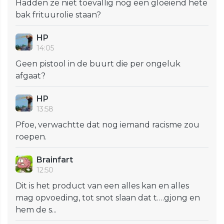
Hadden ze niet toevallig nog een gloeiend hete
bak frituurolie staan?
HP
14:05
Geen pistool in de buurt die per ongeluk
afgaat?
HP
13:58
Pfoe, verwachtte dat nog iemand racisme zou
roepen.
Brainfart
12:50
Dit is het product van een alles kan en alles
mag opvoeding, tot snot slaan dat t….gjong en
hem de s...