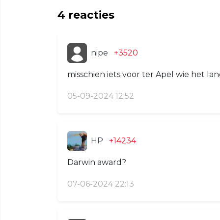
4
reacties
nipe
+3520
misschien iets voor ter Apel wie het lan
05-09-2024 12:52
HP
+14234
Darwin award?
07-06-2024 22:13