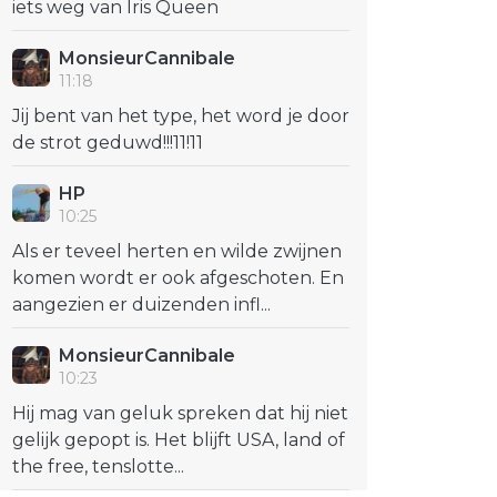
iets weg van Iris Queen
MonsieurCannibale
11:18
Jij bent van het type, het word je door
de strot geduwd!!!11!11
HP
10:25
Als er teveel herten en wilde zwijnen
komen wordt er ook afgeschoten. En
aangezien er duizenden infl...
MonsieurCannibale
10:23
Hij mag van geluk spreken dat hij niet
gelijk gepopt is. Het blijft USA, land of
the free, tenslotte...