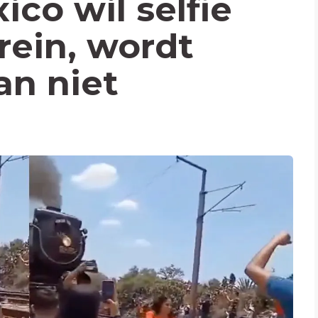
co wil selfie
ein, wordt
an niet