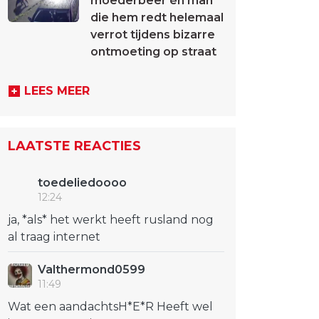
moederbeer én man
die hem redt helemaal
verrot tijdens bizarre
ontmoeting op straat
LEES MEER
LAATSTE REACTIES
toedeliedoooo
12:24
ja, *als* het werkt heeft rusland nog
al traag internet
Valthermond0599
11:49
Wat een aandachtsH*E*R Heeft wel