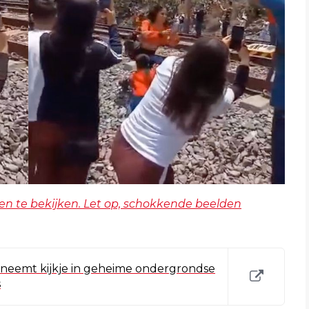
en te bekijken. Let op, schokkende beelden
 neemt kijkje in geheime ondergrondse
s