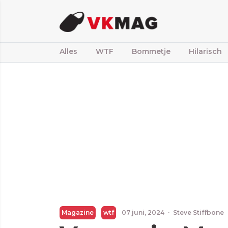
Alles
WTF
Bommetje
Hilarisch
Magazine
wtf
07 juni, 2024
·
Steve Stiffbone