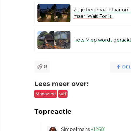
Zit je helemaal klaar om
maar 'Wait For It'
Fiets Miep wordt geraakt
0
DE
Lees meer over:
Magazine
wtf
Topreactie
Simpelmans
+12601