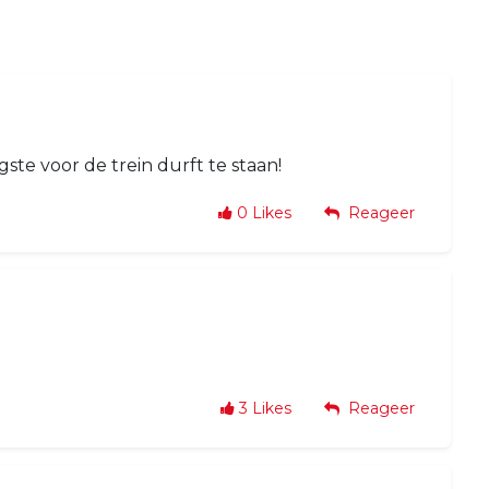
gste voor de trein durft te staan!
0
Likes
Reageer
3
Likes
Reageer