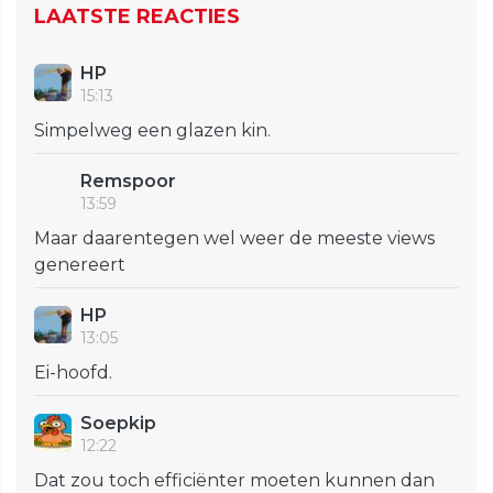
LAATSTE REACTIES
HP
15:13
Simpelweg een glazen kin.
Remspoor
13:59
Maar daarentegen wel weer de meeste views
genereert
HP
13:05
Ei-hoofd.
Soepkip
12:22
Dat zou toch efficiënter moeten kunnen dan