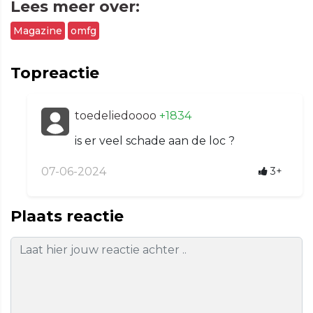
Lees meer over:
Magazine
omfg
Topreactie
toedeliedoooo
+1834
is er veel schade aan de loc ?
07-06-2024
3+
Plaats reactie