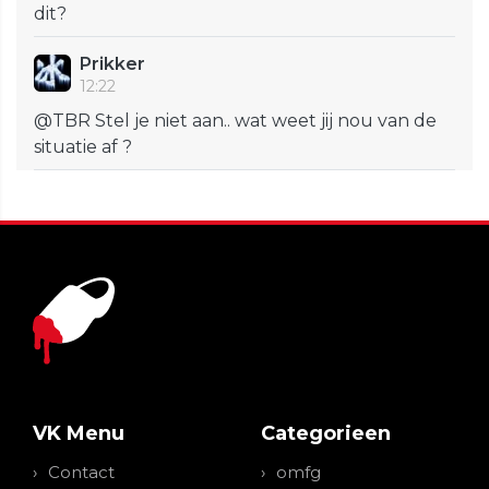
dit?
Prikker
12:22
@TBR Stel je niet aan.. wat weet jij nou van de
situatie af ?
VK Menu
Categorieen
Contact
omfg