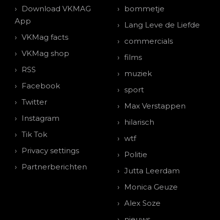
Download VKMAG
bommetje
App
Lang Leve de Liefde
VKMag facts
commercials
VKMag shop
films
RSS
muziek
Facebook
sport
Twitter
Max Verstappen
Instagram
hilarisch
Tik Tok
wtf
Privacy settings
Politie
Partnerberichten
Jutta Leerdam
Monica Geuze
Alex Soze
nieuws