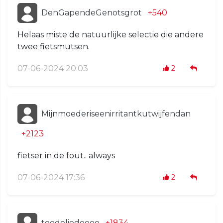
DenGapendeGenotsgrot
+540
Helaas miste de natuurlijke selectie die andere
twee fietsmutsen.
07-06-2024 20:03
2
Mijnmoederiseenirritantkutwijfendan
+2123
fietser in de fout.. always
07-06-2024 17:36
2
toedeliedoooo
+1834