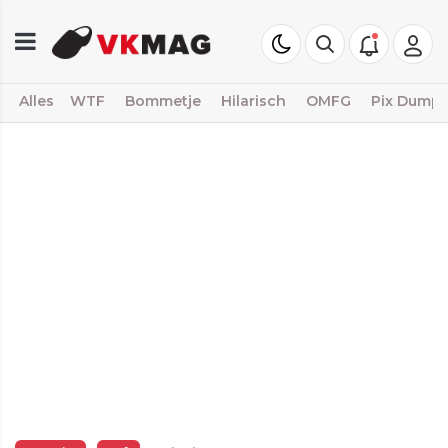
Alles
WTF
Bommetje
Hilarisch
OMFG
Pix Dump