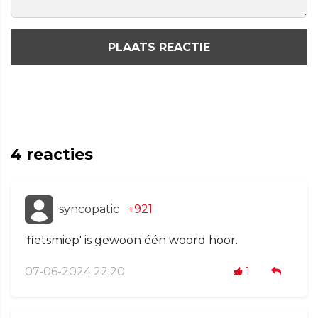
PLAATS REACTIE
4
reacties
syncopatic
+921
'fietsmiep' is gewoon één woord hoor.
07-06-2024 22:20
1