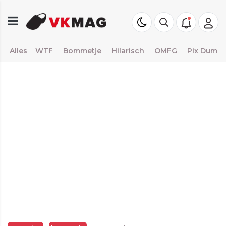
Alles
WTF
Bommetje
Hilarisch
OMFG
Pix Dump