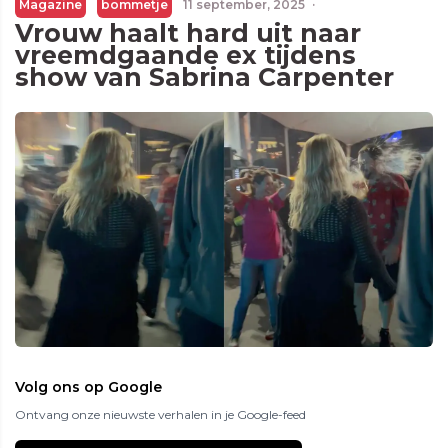
Magazine
bommetje
11 september, 2025
·
Vrouw haalt hard uit naar
vreemdgaande ex tijdens
show van Sabrina Carpenter
Volg ons op Google
Ontvang onze nieuwste verhalen in je Google-feed