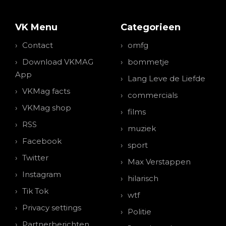
VK Menu
Categorieen
Contact
omfg
Download VKMAG
bommetje
App
Lang Leve de Liefde
VKMag facts
commercials
VKMag shop
films
RSS
muziek
Facebook
sport
Twitter
Max Verstappen
Instagram
hilarisch
Tik Tok
wtf
Privacy settings
Politie
Partnerberichten