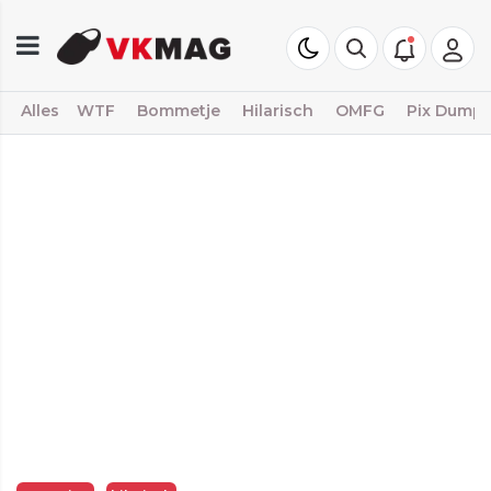
Alles
WTF
Bommetje
Hilarisch
OMFG
Pix Dump