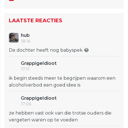
LAATSTE REACTIES
hub
18:16
De dochter heeft nog babyspek 😂
GrappigeIdioot
17:11
ik begin steeds meer te begrijpen waarom een
alcoholverbod een goed idee is
GrappigeIdioot
17:06
ze hebben vast ook van die trotse ouders die
vergeten waren op te voeden