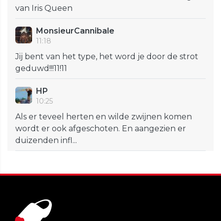
van Iris Queen
MonsieurCannibale
11:18
Jij bent van het type, het word je door de strot
geduwd!!!11!11
HP
10:25
Als er teveel herten en wilde zwijnen komen
wordt er ook afgeschoten. En aangezien er
duizenden infl...