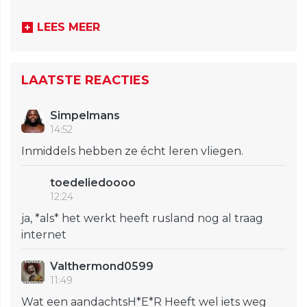
LEES MEER
LAATSTE REACTIES
Simpelmans
14:52
Inmiddels hebben ze écht leren vliegen.
toedeliedoooo
12:24
ja, *als* het werkt heeft rusland nog al traag
internet
Valthermond0599
11:49
Wat een aandachtsH*E*R Heeft wel iets weg