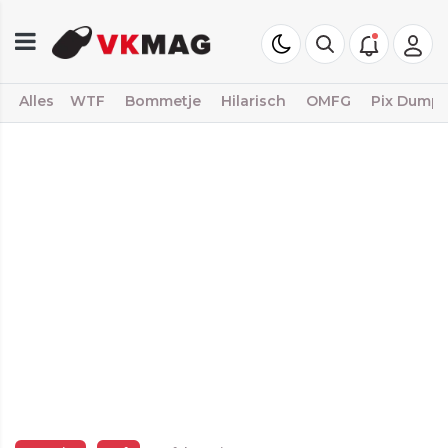
Alles
WTF
Bommetje
Hilarisch
OMFG
Pix Dump