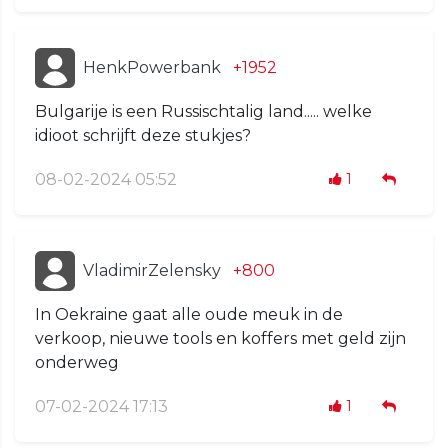
HenkPowerbank
+1952
Bulgarije is een Russischtalig land..... welke
idioot schrijft deze stukjes?
08-02-2024 05:52
1
VladimirZelensky
+800
In Oekraine gaat alle oude meuk in de
verkoop, nieuwe tools en koffers met geld zijn
onderweg
07-02-2024 17:13
1