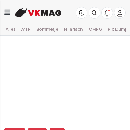
Alles
WTF
Bommetje
Hilarisch
OMFG
Pix Dump