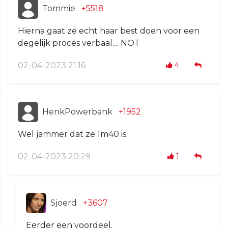
Tommie
+5518
Hierna gaat ze echt haar best doen voor een
degelijk proces verbaal.... NOT
02-04-2023 21:16
4
HenkPowerbank
+1952
Wel jammer dat ze 1m40 is.
02-04-2023 20:29
1
Sjoerd
+3607
Eerder een voordeel.