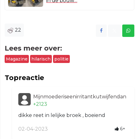
in de bouw…
22
Lees meer over:
Magazine
hilarisch
politie
Topreactie
Mijnmoederiseenirritantkutwijfendan
+2123
dikke reet in lelijke broek , boeiend
02-04-2023
6+