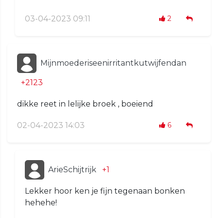
03-04-2023 09:11
2
Mijnmoederiseenirritantkutwijfendan
+2123
dikke reet in lelijke broek , boeiend
02-04-2023 14:03
6
ArieSchijtrijk
+1
Lekker hoor ken je fijn tegenaan bonken
hehehe!