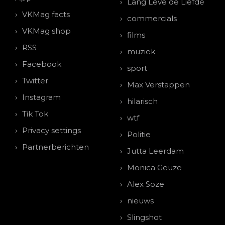
Lang Leve de Liefde
VKMag facts
commercials
VKMag shop
films
RSS
muziek
Facebook
sport
Twitter
Max Verstappen
Instagram
hilarisch
Tik Tok
wtf
Privacy settings
Politie
Partnerberichten
Jutta Leerdam
Monica Geuze
Alex Soze
nieuws
Slingshot