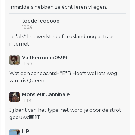
Inmiddels hebben ze écht leren vliegen.
toedeliedoooo
12:24
ja, *als* het werkt heeft rusland nog al traag
internet
Valthermond0599
11:49
Wat een aandachtsH*E*R Heeft wel iets weg
van Iris Queen
MonsieurCannibale
11:18
Jij bent van het type, het word je door de strot
geduwd!!!11!11
HP