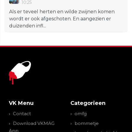
10:25
Als er teveel herten en wilde zwijnen komen
wordt er ook afgeschoten. En aangezien er
duizenden infl...
VK Menu
Categorieen
Contact
omfg
Download VKMAG
bommetje
App