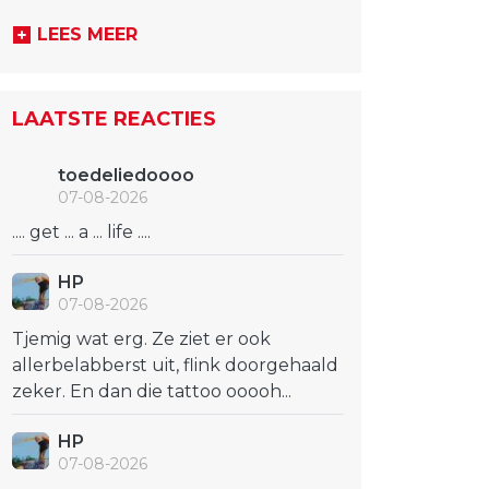
LEES MEER
LAATSTE REACTIES
toedeliedoooo
07-08-2026
.... get ... a ... life ....
HP
07-08-2026
Tjemig wat erg. Ze ziet er ook
allerbelabberst uit, flink doorgehaald
zeker. En dan die tattoo ooooh...
HP
07-08-2026