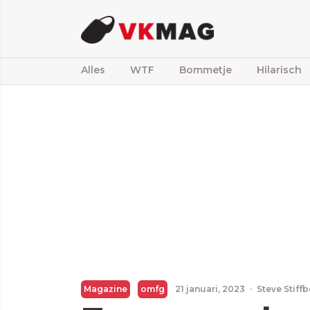
Alles
WTF
Bommetje
Hilarisch
Magazine
omfg
21 januari, 2023
·
Steve Stiff