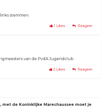
n links stemmen.
1
Likes
Reageer
nningmeesters van de PvdA Jugendclub
2
Likes
Reageer
jk, met de Koninklijke Marechaussee moet je