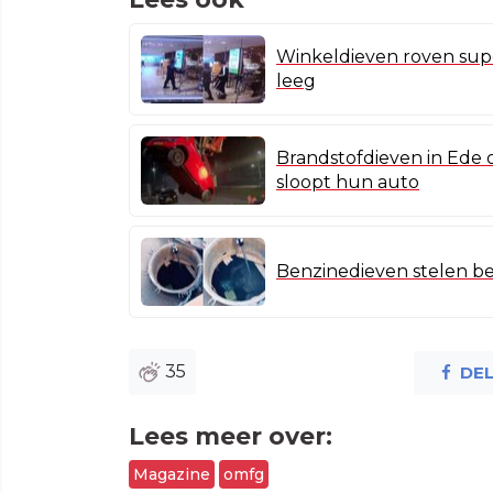
Winkeldieven roven sup
leeg
Brandstofdieven in Ede 
sloopt hun auto
Benzinedieven stelen be
35
DE
Lees meer over:
Magazine
omfg