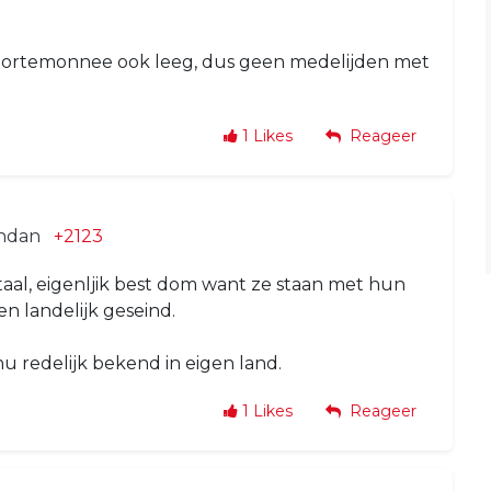
ortemonnee ook leeg, dus geen medelijden met
1
Likes
Reageer
endan
+2123
taal, eigenljik best dom want ze staan met hun
en landelijk geseind.
nu redelijk bekend in eigen land.
1
Likes
Reageer