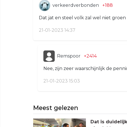
verkeerdverbonden
+188
Dat jat en steel volk zal wel niet groe
21-01-2023 14:37
Remspoor
+2414
Nee, zijn zeer waarschijnlijk de pe
21-01-2023 15:03
Meest gelezen
Dat is duideli