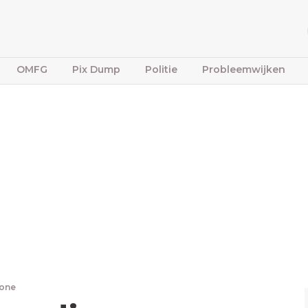
OMFG
Pix Dump
Politie
Probleemwijken
bone