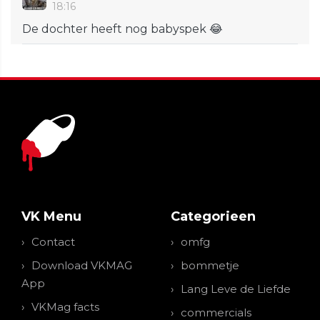
18:16
De dochter heeft nog babyspek 😂
VK Menu
Categorieen
Contact
omfg
Download VKMAG
bommetje
App
Lang Leve de Liefde
VKMag facts
commercials