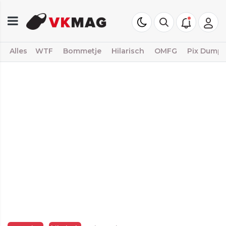
Alles
WTF
Bommetje
Hilarisch
OMFG
Pix Dump