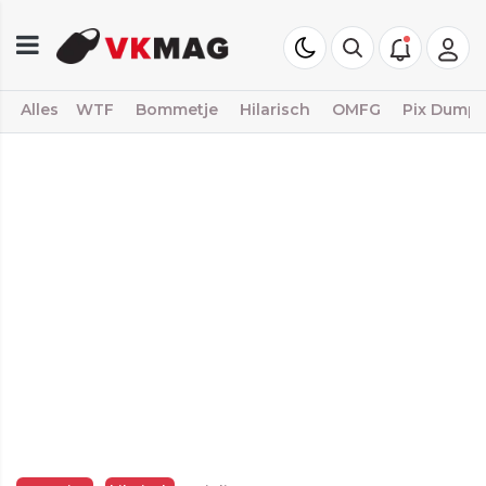
Alles
WTF
Bommetje
Hilarisch
OMFG
Pix Dump