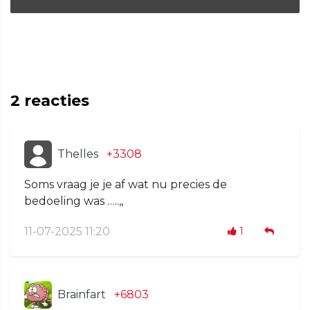
2
reacties
Thelles
+3308
Soms vraag je je af wat nu precies de
bedoeling was …..,,
11-07-2025 11:20
1
Brainfart
+6803