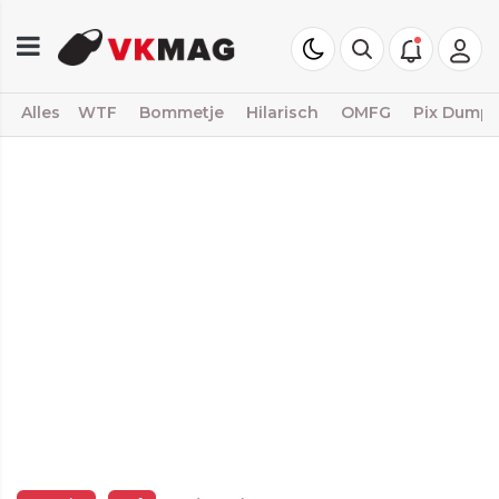
Alles
WTF
Bommetje
Hilarisch
OMFG
Pix Dump