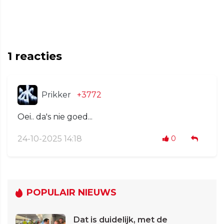
1
reacties
Prikker
+3772
Oei.. da's nie goed...
24-10-2025 14:18
0
POPULAIR NIEUWS
Dat is duidelijk, met de