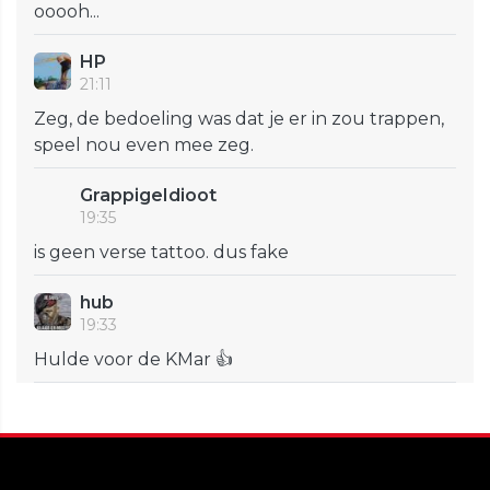
ooooh...
HP
21:11
Zeg, de bedoeling was dat je er in zou trappen,
speel nou even mee zeg.
GrappigeIdioot
19:35
is geen verse tattoo. dus fake
hub
19:33
Hulde voor de KMar 👍