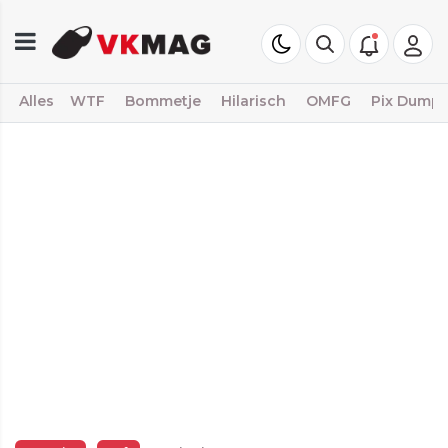
Alles
WTF
Bommetje
Hilarisch
OMFG
Pix Dump