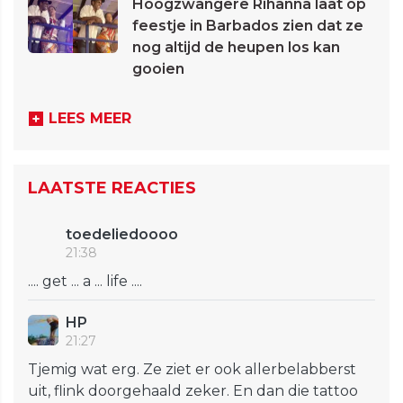
Hoogzwangere Rihanna laat op
feestje in Barbados zien dat ze
nog altijd de heupen los kan
gooien
LEES MEER
LAATSTE REACTIES
toedeliedoooo
21:38
.... get ... a ... life ....
HP
21:27
Tjemig wat erg. Ze ziet er ook allerbelabberst
uit, flink doorgehaald zeker. En dan die tattoo