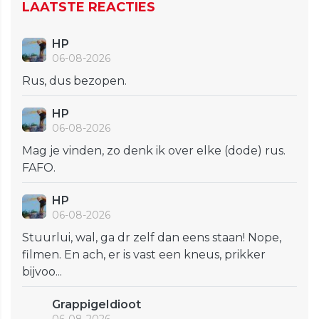
LAATSTE REACTIES
HP
06-08-2026
Rus, dus bezopen.
HP
06-08-2026
Mag je vinden, zo denk ik over elke (dode) rus.
FAFO.
HP
06-08-2026
Stuurlui, wal, ga dr zelf dan eens staan! Nope,
filmen. En ach, er is vast een kneus, prikker
bijvoo...
GrappigeIdioot