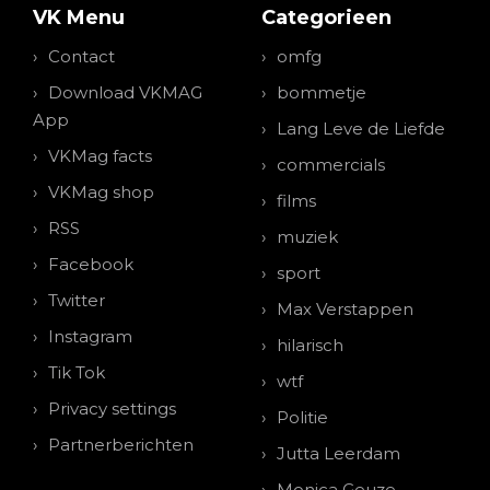
VK Menu
Categorieen
Contact
omfg
Download VKMAG
bommetje
App
Lang Leve de Liefde
VKMag facts
commercials
VKMag shop
films
RSS
muziek
Facebook
sport
Twitter
Max Verstappen
Instagram
hilarisch
Tik Tok
wtf
Privacy settings
Politie
Partnerberichten
Jutta Leerdam
Monica Geuze