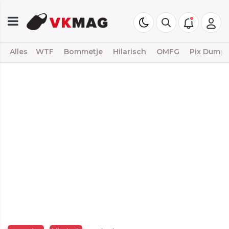
Alles
WTF
Bommetje
Hilarisch
OMFG
Pix Dump