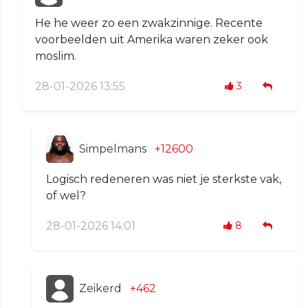
He he weer zo een zwakzinnige. Recente
voorbeelden uit Amerika waren zeker ook
moslim.
28-01-2026 13:55
3
Simpelmans
+12600
Logisch redeneren was niet je sterkste vak,
of wel?
28-01-2026 14:01
8
Zeikerd
+462