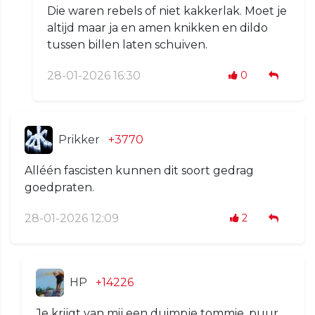
Die waren rebels of niet kakkerlak. Moet je
altijd maar ja en amen knikken en dildo
tussen billen laten schuiven.
28-01-2026 16:30
0
Prikker
+3770
Alléén fascisten kunnen dit soort gedrag
goedpraten.
28-01-2026 12:09
2
HP
+14226
Je krijgt van mij een duimpje tommie, puur