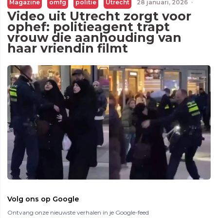
Magazine
omfg
politie
Utrecht
28 januari, 2026
·
Video uit Utrecht zorgt voor
ophef: politieagent trapt
vrouw die aanhouding van
haar vriendin filmt
Volg ons op Google
Ontvang onze nieuwste verhalen in je Google-feed