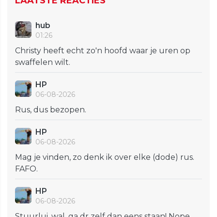
LAATSTE REACTIES
hub
01:26
Christy heeft echt zo'n hoofd waar je uren op
swaffelen wilt.
HP
06-08-2026
Rus, dus bezopen.
HP
06-08-2026
Mag je vinden, zo denk ik over elke (dode) rus.
FAFO.
HP
06-08-2026
Stuurlui, wal, ga dr zelf dan eens staan! Nope,