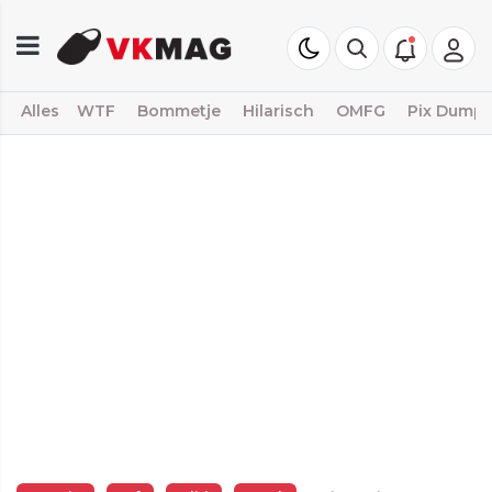
Alles
WTF
Bommetje
Hilarisch
OMFG
Pix Dump