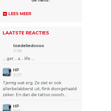
de hand?
LEES MEER
LAATSTE REACTIES
toedeliedoooo
21:38
.... get ... a ... life ....
HP
21:27
Tjemig wat erg. Ze ziet er ook
allerbelabberst uit, flink doorgehaald
zeker. En dan die tattoo ooooh...
HP