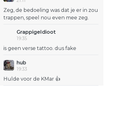
21:11
Zeg, de bedoeling was dat je er in zou
trappen, speel nou even mee zeg.
GrappigeIdioot
19:35
is geen verse tattoo. dus fake
hub
19:33
Hulde voor de KMar 👍