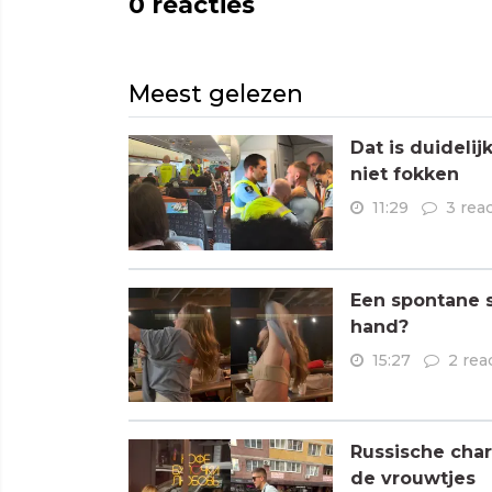
0
reacties
Meest gelezen
Dat is duideli
niet fokken
11:29
3 rea
Een spontane s
hand?
15:27
2 rea
Russische char
de vrouwtjes