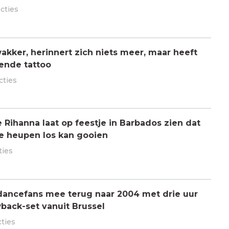
acties
kker, herinnert zich niets meer, maar heeft
ende tattoo
cties
ihanna laat op feestje in Barbados zien dat
de heupen los kan gooien
ties
dancefans mee terug naar 2004 met drie uur
back-set vanuit Brussel
cties