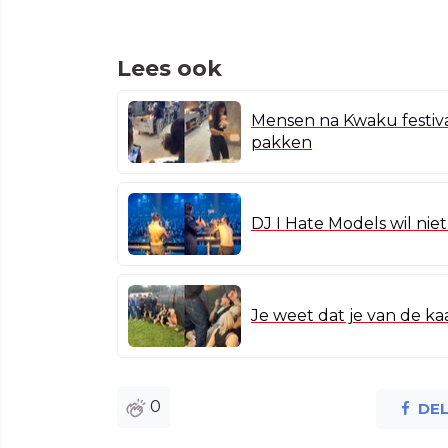
Lees ook
Mensen na Kwaku festiva
pakken
DJ I Hate Models wil nie
Je weet dat je van de kaa
0
DE