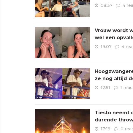
08:37
4 re
Vrouw wordt wa
wél een opvall
19:07
4 rea
Hoogzwangere R
ze nog altijd 
12:51
1 reac
Tiësto neemt 
durende throw
17:19
0 rea