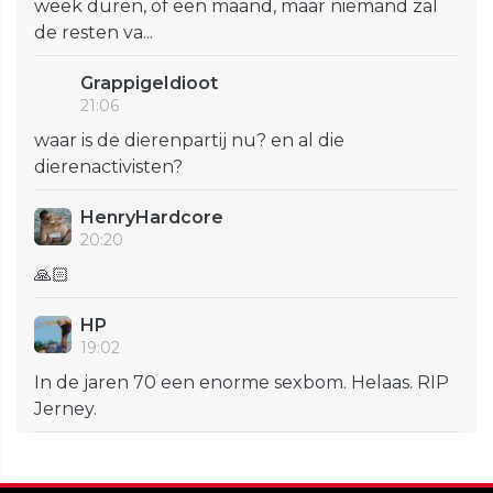
week duren, of een maand, maar niemand zal
de resten va...
GrappigeIdioot
21:06
waar is de dierenpartij nu? en al die
dierenactivisten?
HenryHardcore
20:20
🙏🏻
HP
19:02
In de jaren 70 een enorme sexbom. Helaas. RIP
Jerney.