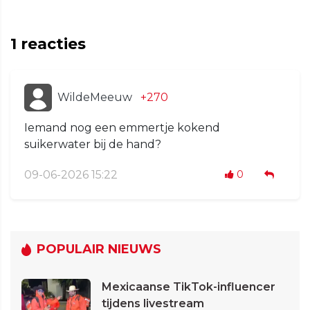
1
reacties
WildeMeeuw
+270
Iemand nog een emmertje kokend
suikerwater bij de hand?
09-06-2026 15:22
0
POPULAIR NIEUWS
Mexicaanse TikTok-influencer
tijdens livestream