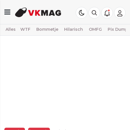
Alles
WTF
Bommetje
Hilarisch
OMFG
Pix Dump