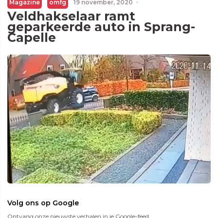
Magazine
omfg
19 november, 2020
·
Veldhakselaar ramt
geparkeerde auto in Sprang-
Capelle
Volg ons op Google
Ontvang onze nieuwste verhalen in je Google-feed