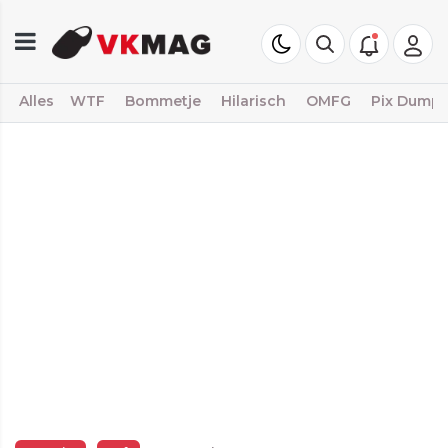
Alles
WTF
Bommetje
Hilarisch
OMFG
Pix Dump