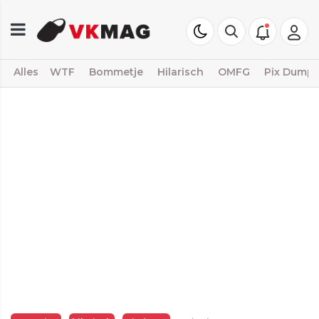
Alles
WTF
Bommetje
Hilarisch
OMFG
Pix Dump