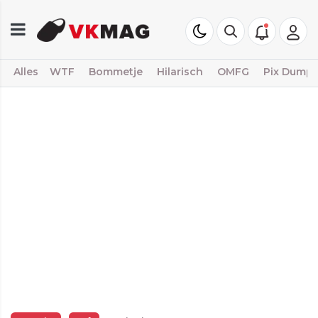
Alles
WTF
Bommetje
Hilarisch
OMFG
Pix Dump