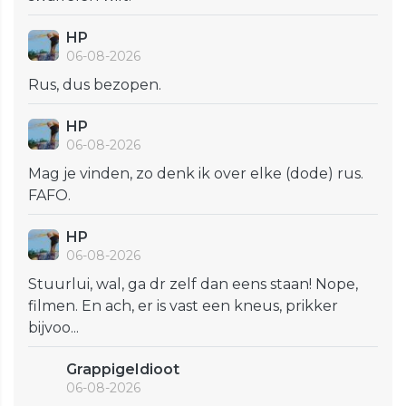
HP
06-08-2026
Rus, dus bezopen.
HP
06-08-2026
Mag je vinden, zo denk ik over elke (dode) rus.
FAFO.
HP
06-08-2026
Stuurlui, wal, ga dr zelf dan eens staan! Nope,
filmen. En ach, er is vast een kneus, prikker
bijvoo...
GrappigeIdioot
06-08-2026