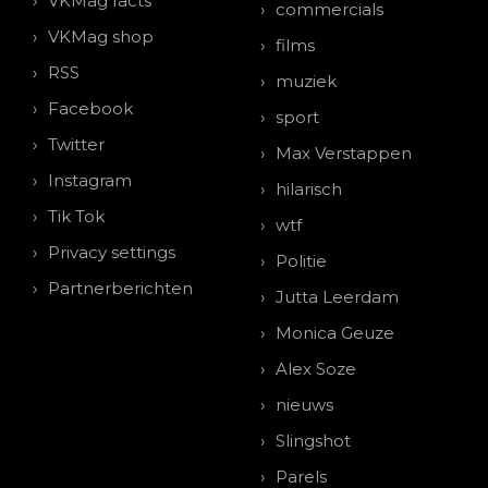
VKMag facts
commercials
VKMag shop
films
RSS
muziek
Facebook
sport
Twitter
Max Verstappen
Instagram
hilarisch
Tik Tok
wtf
Privacy settings
Politie
Partnerberichten
Jutta Leerdam
Monica Geuze
Alex Soze
nieuws
Slingshot
Parels