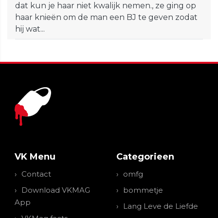
dat kun je haar niet kwalijk nemen., ze ging op
haar knieën om de man een BJ te geven zodat
hij wat...
VK Menu
Categorieen
Contact
omfg
Download VKMAG
bommetje
App
Lang Leve de Liefde