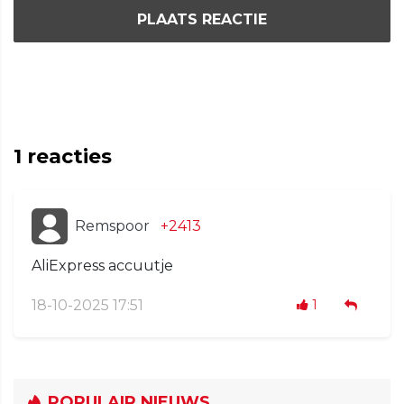
PLAATS REACTIE
1
reacties
Remspoor
+2413
AliExpress accuutje
18-10-2025 17:51
1
POPULAIR NIEUWS