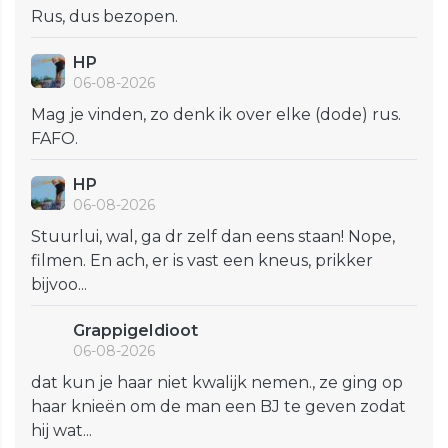
Rus, dus bezopen.
HP
06-08-2026
Mag je vinden, zo denk ik over elke (dode) rus.
FAFO.
HP
06-08-2026
Stuurlui, wal, ga dr zelf dan eens staan! Nope,
filmen. En ach, er is vast een kneus, prikker
bijvoo...
GrappigeIdioot
06-08-2026
dat kun je haar niet kwalijk nemen., ze ging op
haar knieën om de man een BJ te geven zodat
hij wat...