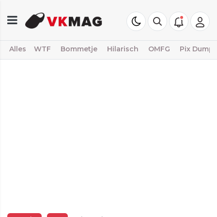
Alles
WTF
Bommetje
Hilarisch
OMFG
Pix Dump