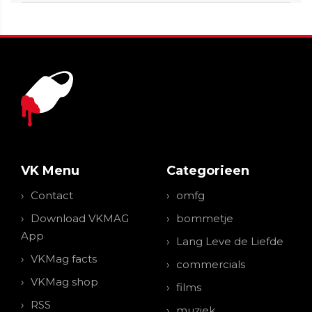
VK Menu
Categorieen
Contact
omfg
Download VKMAG
bommetje
App
Lang Leve de Liefde
VKMag facts
commercials
VKMag shop
films
RSS
muziek