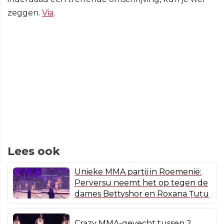
zeggen.
Via
.
Lees ook
Unieke MMA partij in Roemenië:
Perversu neemt het op tegen de
dames Bettyshor en Roxana Țuțu
Crazy MMA-gevecht tussen 2