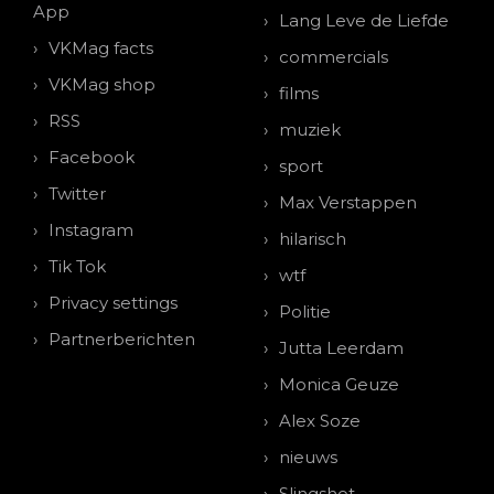
App
Lang Leve de Liefde
VKMag facts
commercials
VKMag shop
films
RSS
muziek
Facebook
sport
Twitter
Max Verstappen
Instagram
hilarisch
Tik Tok
wtf
Privacy settings
Politie
Partnerberichten
Jutta Leerdam
Monica Geuze
Alex Soze
nieuws
Slingshot