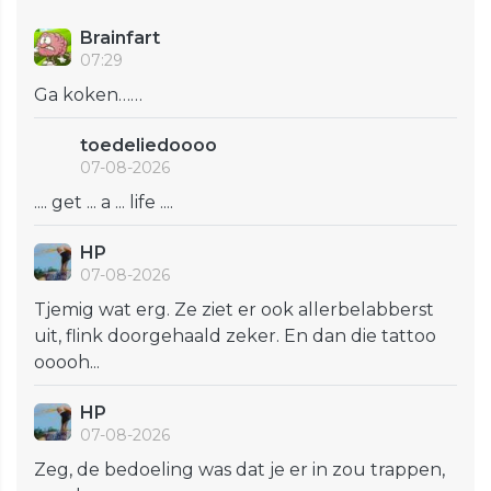
Brainfart
07:29
Ga koken……
toedeliedoooo
07-08-2026
.... get ... a ... life ....
HP
07-08-2026
Tjemig wat erg. Ze ziet er ook allerbelabberst
uit, flink doorgehaald zeker. En dan die tattoo
ooooh...
HP
07-08-2026
Zeg, de bedoeling was dat je er in zou trappen,