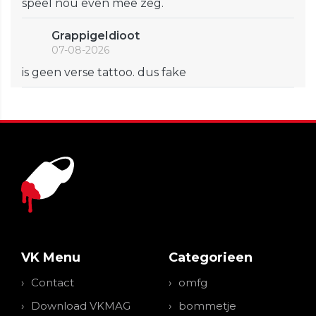
speel nou even mee zeg.
GrappigeIdioot
07-08-2026
is geen verse tattoo. dus fake
VK Menu
Categorieen
Contact
omfg
Download VKMAG
bommetje