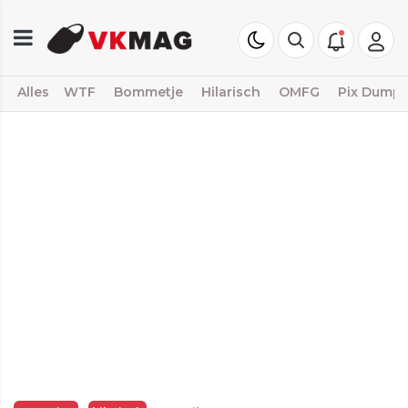
Alles
WTF
Bommetje
Hilarisch
OMFG
Pix Dump