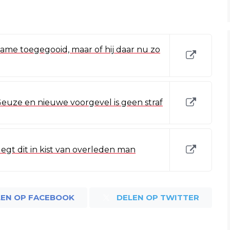
 dame toegegooid, maar of hij daar nu zo
uze en nieuwe voorgevel is geen straf
legt dit in kist van overleden man
LEN OP FACEBOOK
DELEN OP TWITTER