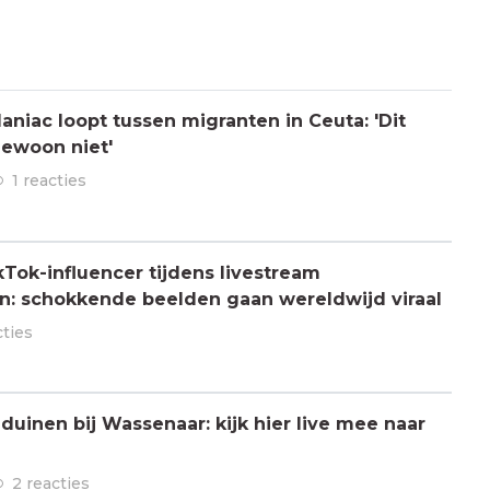
aniac loopt tussen migranten in Ceuta: 'Dit
gewoon niet'
1 reacties
Tok-influencer tijdens livestream
: schokkende beelden gaan wereldwijd viraal
cties
 duinen bij Wassenaar: kijk hier live mee naar
2 reacties