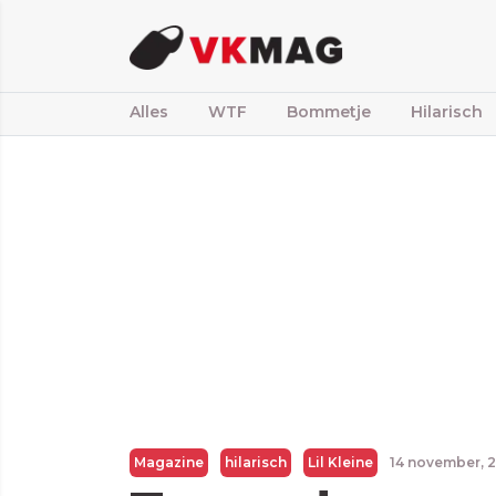
Alles
WTF
Bommetje
Hilarisch
Magazine
hilarisch
Lil Kleine
14 november, 