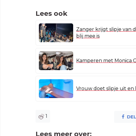
Lees ook
Zanger krijgt slipje van
blij mee is
Kamperen met Monica Ge
Vrouw doet slipje uit en 
1
DE
Lees meer over: