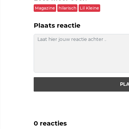
Magazine
hilarisch
Lil Kleine
Plaats reactie
PLA
0
reacties