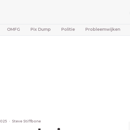
OMFG
Pix Dump
Politie
Probleemwijken
2025
·
Steve Stiffbone