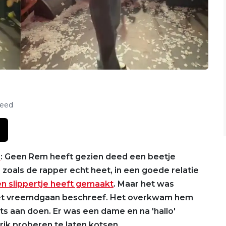
feed
e
: Geen Rem heeft gezien deed een beetje
, zoals de rapper echt heet, in een goede relatie
en slippertje heeft gemaakt
. Maar het was
t vreemdgaan beschreef. Het overkwam hem
iets aan doen. Er was een dame en na 'hallo'
rik proberen te laten kotsen.