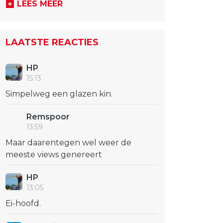
LEES MEER
LAATSTE REACTIES
HP
15:13
Simpelweg een glazen kin.
Remspoor
13:59
Maar daarentegen wel weer de
meeste views genereert
HP
13:05
Ei-hoofd.