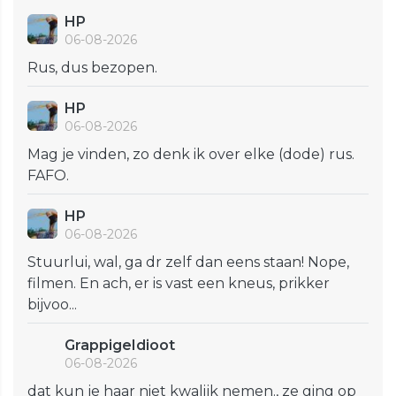
HP
06-08-2026
Rus, dus bezopen.
HP
06-08-2026
Mag je vinden, zo denk ik over elke (dode) rus.
FAFO.
HP
06-08-2026
Stuurlui, wal, ga dr zelf dan eens staan! Nope,
filmen. En ach, er is vast een kneus, prikker
bijvoo...
GrappigeIdioot
06-08-2026
dat kun je haar niet kwalijk nemen., ze ging op