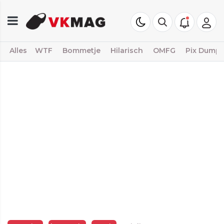
Alles
WTF
Bommetje
Hilarisch
OMFG
Pix Dump