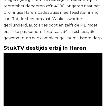
september denderen zo’n 4000 jongeren naar het
Groningse Haren. Cadeautjes mee, feeststemming
aan. Tot de sfeer omslaat. Winkels worden
geplunderd, auto’s gesloopt en zelfs de ME moet
eraan te pas komen. Resultaat: 34 arrestaties, 36
gewonden, en een compleet getraumatiseerd dorp.
StukTV destijds erbij in Haren