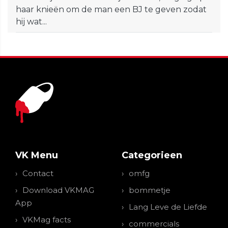
haar knieën om de man een BJ te geven zodat
hij wat...
VK Menu
Categorieen
Contact
omfg
Download VKMAG
bommetje
App
Lang Leve de Liefde
VKMag facts
commercials