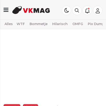
Alles
WTF
Bommetje
Hilarisch
OMFG
Pix Dump