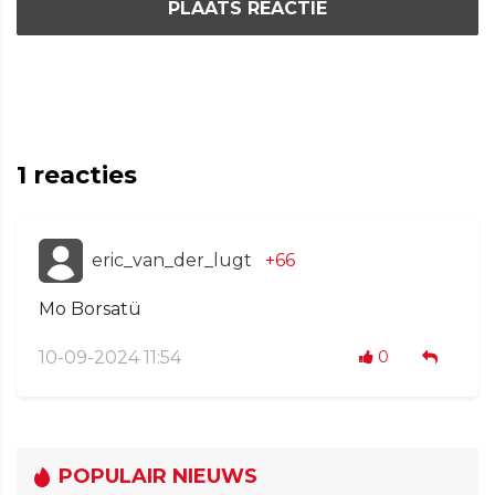
PLAATS REACTIE
1
reacties
eric_van_der_lugt
+66
Mo Borsatü
10-09-2024 11:54
0
POPULAIR NIEUWS