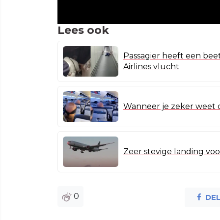
Lees ook
Passagier heeft een bee
Airlines vlucht
Wanneer je zeker weet da
Zeer stevige landing vo
0
DE