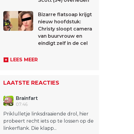
Scott (54) overleden
Bizarre flatsoap krijgt
nieuw hoofdstuk:
Christy sloopt camera
van buurvrouw en
eindigt zelf in de cel
LEES MEER
LAATSTE REACTIES
Brainfart
07:46
Priklulletje linksdraaiende drol, hier
probeert recht iets op te lossen op de
linkerflank. Die klapp...