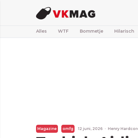
Alles
WTF
Bommetje
Hilarisch
Magazine
omfg
12 juni, 2026
·
Henry Hardcor