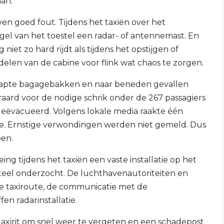
aan.
en goed fout. Tijdens het taxiën over het
gel van het toestel een radar- of antennemast. En
iet zo hard rijdt als tijdens het opstijgen of
delen van de cabine voor flink wat chaos te zorgen.
klapte bagagebakken en naar beneden gevallen
raard voor de nodige schrik onder de 267 passagiers
geëvacueerd. Volgens lokale media raakte één
ie. Ernstige verwondingen werden niet gemeld. Dus
pen.
g tijdens het taxiën een vaste installatie op het
eel onderzocht. De luchthavenautoriteiten en
de taxiroute, de communicatie met de
en radarinstallatie.
 taxirit om snel weer te vergeten en een schadepost