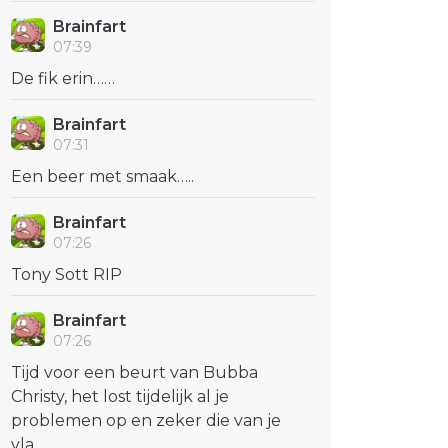
Brainfart
07:39
De fik erin……
Brainfart
07:31
Een beer met smaak…..
Brainfart
07:26
Tony Sott RIP
Brainfart
07:26
Tijd voor een beurt van Bubba
Christy, het lost tijdelijk al je
problemen op en zeker die van je
vla...