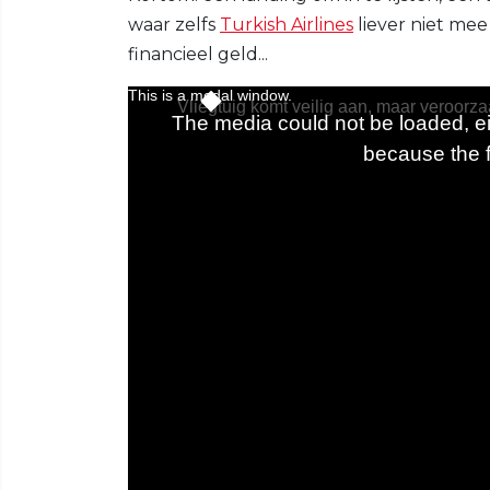
waar zelfs
Turkish Airlines
liever niet me
financieel geld...