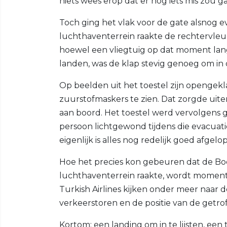
niets wees erop dat er nog iets mis zou g
Toch ging het vlak voor de gate alsnog ev
luchthaventerrein raakte de rechtervleu
hoewel een vliegtuig op dat moment lang n
landen, was de klap stevig genoeg om in 
Op beelden uit het toestel zijn openge
zuurstofmaskers te zien. Dat zorgde uite
aan boord. Het toestel werd vervolgens 
persoon lichtgewond tijdens die evacuat
eigenlijk is alles nog redelijk goed afgelo
Hoe het precies kon gebeuren dat de Boein
luchthaventerrein raakte, wordt moment
Turkish Airlines kijken onder meer naar 
verkeerstoren en de positie van de getroff
Kortom: een landing om in te lijsten, een