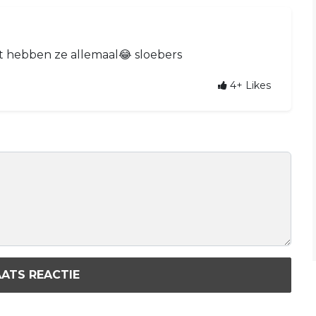
at hebben ze allemaal😂 sloebers
4+
Likes
ATS REACTIE