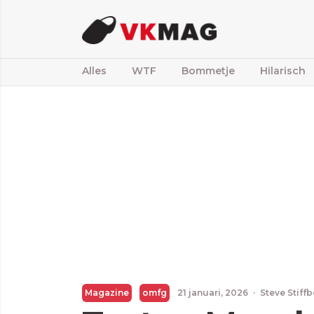
Alles
WTF
Bommetje
Hilarisch
Magazine
omfg
21 januari, 2026
·
Steve Stiff