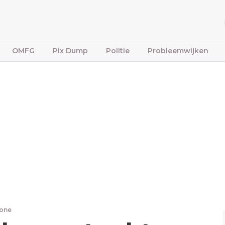
OMFG
Pix Dump
Politie
Probleemwijken
bone