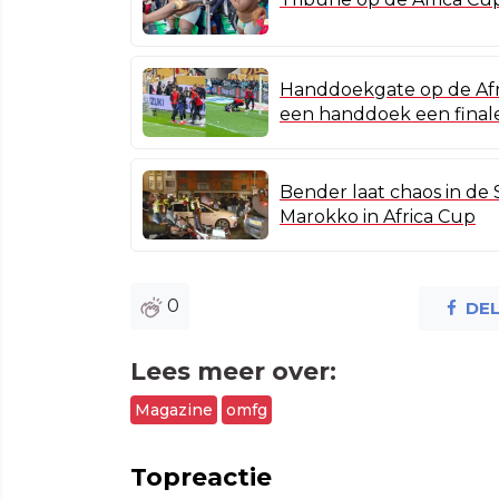
Handdoekgate op de Afr
een handdoek een final
Bender laat chaos in de S
Marokko in Africa Cup
0
DE
Lees meer over:
Magazine
omfg
Topreactie