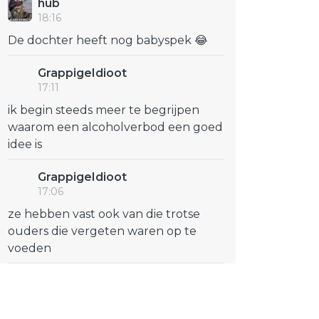
hub
18:16
De dochter heeft nog babyspek 😂
GrappigeIdioot
17:11
ik begin steeds meer te begrijpen
waarom een alcoholverbod een goed
idee is
GrappigeIdioot
17:06
ze hebben vast ook van die trotse
ouders die vergeten waren op te
voeden