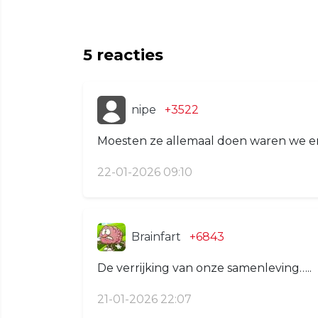
5
reacties
nipe
+3522
Moesten ze allemaal doen waren we er
22-01-2026 09:10
Brainfart
+6843
De verrijking van onze samenleving…..
21-01-2026 22:07