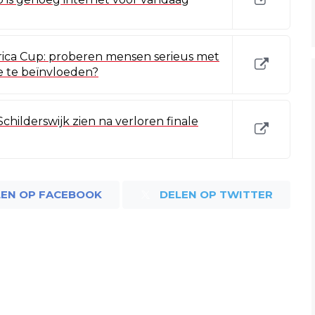
ica Cup: proberen mensen serieus met
e te beïnvloeden?
childerswijk zien na verloren finale
LEN OP FACEBOOK
DELEN OP TWITTER