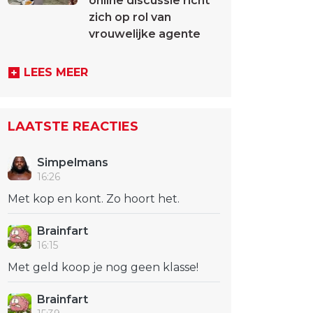
online discussie richt
zich op rol van
vrouwelijke agente
LEES MEER
LAATSTE REACTIES
Simpelmans
16:26
Met kop en kont. Zo hoort het.
Brainfart
16:15
Met geld koop je nog geen klasse!
Brainfart