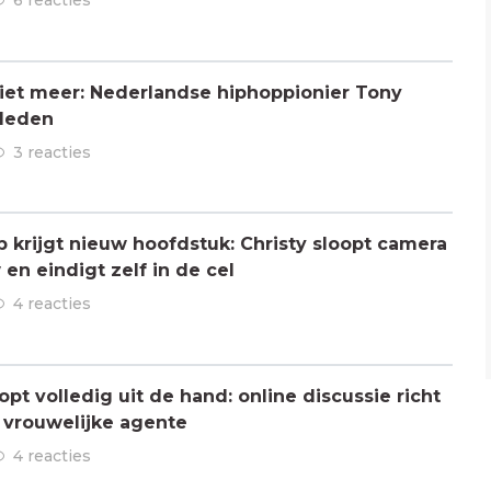
6 reacties
 niet meer: Nederlandse hiphoppionier Tony
rleden
3 reacties
ap krijgt nieuw hoofdstuk: Christy sloopt camera
en eindigt zelf in de cel
4 reacties
pt volledig uit de hand: online discussie richt
n vrouwelijke agente
4 reacties