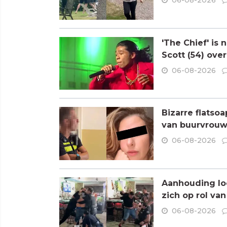
06-08-2026
'The Chief' is
Scott (54) ove
06-08-2026
Bizarre flatso
van buurvrouw 
06-08-2026
Aanhouding loo
zich op rol va
06-08-2026