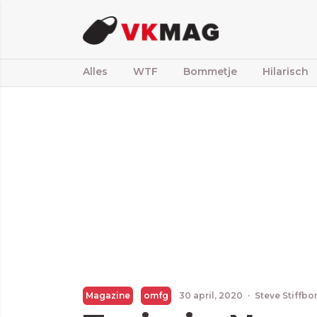
Alles
WTF
Bommetje
Hilarisch
Magazine
omfg
30 april, 2020
·
Steve Stiffbo