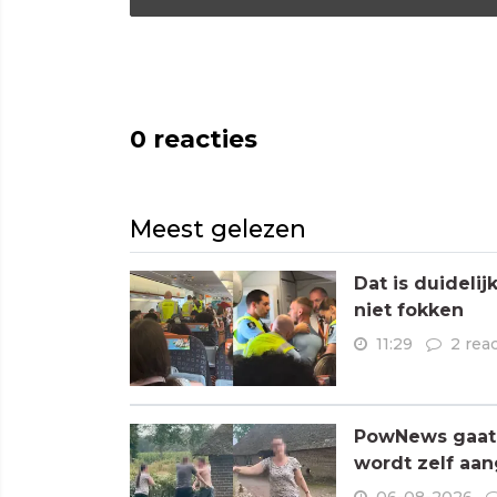
0
reacties
Meest gelezen
Dat is duideli
niet fokken
11:29
2 rea
PowNews gaat 
wordt zelf aa