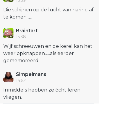
15:39
Die schijnen op de lucht van haring af
te komen…..
Brainfart
15:38
Wijf schreeuwen en de kerel kan het
weer opknappen…..als eerder
gememoreerd.
Simpelmans
14:52
Inmiddels hebben ze écht leren
vliegen.