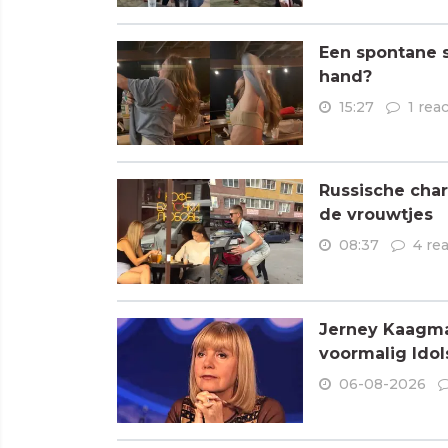
Een spontane s
hand?
15:27
1 rea
Russische char
de vrouwtjes
08:37
4 re
Jerney Kaagman
voormalig Idols
06-08-2026