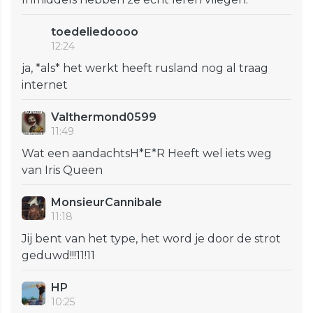
toedeliedoooo
12:24
ja, *als* het werkt heeft rusland nog al traag
internet
Valthermond0599
11:49
Wat een aandachtsH*E*R Heeft wel iets weg
van Iris Queen
MonsieurCannibale
11:18
Jij bent van het type, het word je door de strot
geduwd!!!11!11
HP
10:25