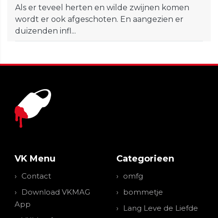
Als er teveel herten en wilde zwijnen komen
wordt er ook afgeschoten. En aangezien er
duizenden infl...
VK Menu
Categorieen
Contact
omfg
Download VKMAG
bommetje
App
Lang Leve de Liefde