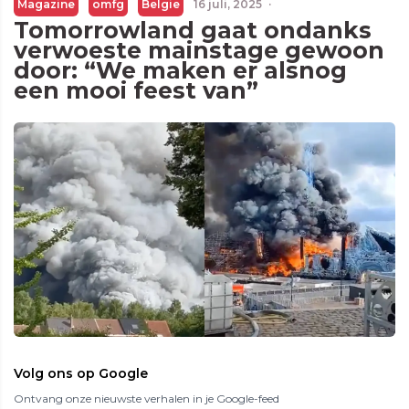
Magazine
omfg
Belgie
16 juli, 2025
·
Tomorrowland gaat ondanks
verwoeste mainstage gewoon
door: “We maken er alsnog
een mooi feest van”
Volg ons op Google
Ontvang onze nieuwste verhalen in je Google-feed