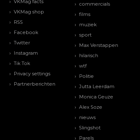
VKMag facts
commercials
VKMag shop
films
RSS
muziek
Facebook
sport
Twitter
Max Verstappen
Instagram
hilarisch
Tik Tok
wtf
Privacy settings
Politie
Partnerberichten
Jutta Leerdam
Monica Geuze
Alex Soze
nieuws
Slingshot
Parels