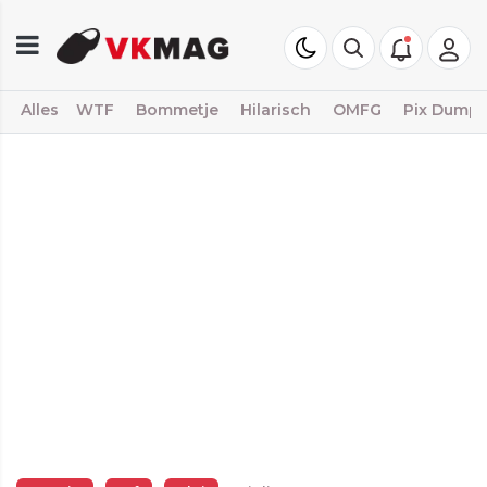
Alles
WTF
Bommetje
Hilarisch
OMFG
Pix Dump