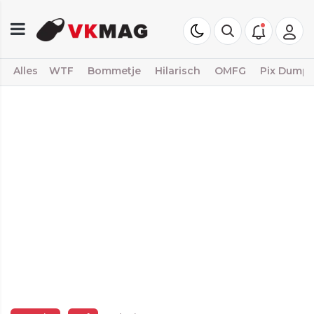
Alles
WTF
Bommetje
Hilarisch
OMFG
Pix Dump