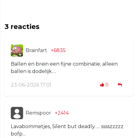
3
reacties
Brainfart
+6835
Ballen en brein een fijne combinatie, alleen
ballen is dodelijk….
23-06-2026 17:01
0
Remspoor
+2414
Lavabommetjes, Silent but deadly….. sssszzzzz
bofp…