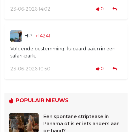
23-06-2026 14:02
0
HP
+14241
Volgende bestemming: luipaard aaien in een
safari-park.
23-06-2026 10:50
0
POPULAIR NIEUWS
Een spontane striptease in
Panama of is er iets anders aan
de hand?