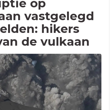
uptie op
aan vastgelegd
lden: hikers
van de vulkaan