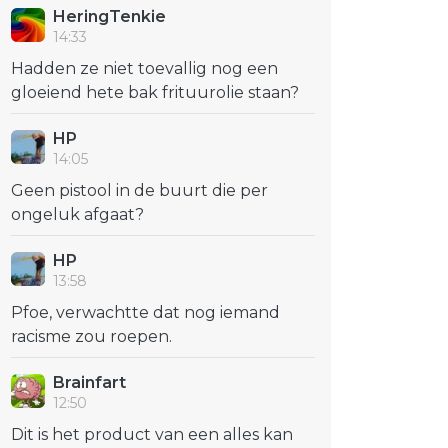
HeringTenkie
14:33
Hadden ze niet toevallig nog een
gloeiend hete bak frituurolie staan?
HP
14:05
Geen pistool in de buurt die per
ongeluk afgaat?
HP
13:58
Pfoe, verwachtte dat nog iemand
racisme zou roepen.
Brainfart
12:50
Dit is het product van een alles kan