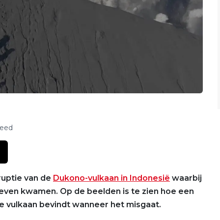
feed
ruptie van de
Dukono-vulkaan in Indonesië
waarbij
leven kwamen. Op de beelden is te zien hoe een
de vulkaan bevindt wanneer het misgaat.