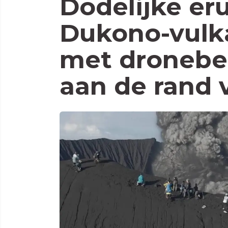
Dodelijke er
Dukono-vulk
met dronebee
aan de rand 