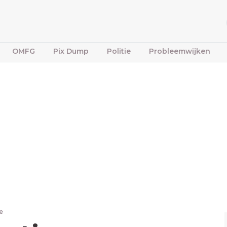
OMFG
Pix Dump
Politie
Probleemwijken
e