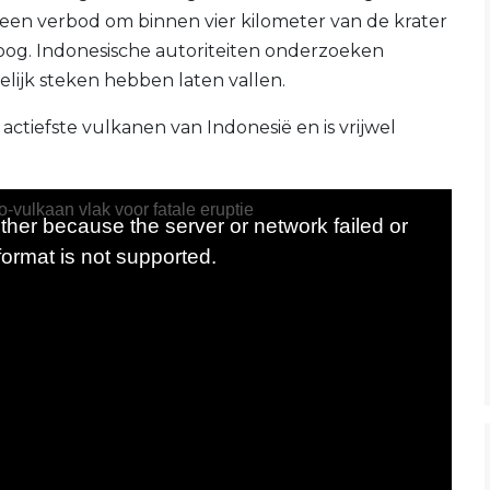
d een verbod om binnen vier kilometer van de krater
og. Indonesische autoriteiten onderzoeken
elijk steken hebben laten vallen.
ctiefste vulkanen van Indonesië en is vrijwel