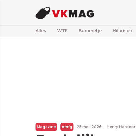
Alles
WTF
Bommetje
Hilarisch
Magazine
omfg
25 mei, 2026
·
Henry Hardcor