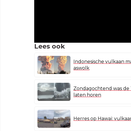
Lees ook
Indonesische vulkaan ma
aswolk
Zondagochtend was de Ta
laten horen
Herres op Hawaï: vulkaa