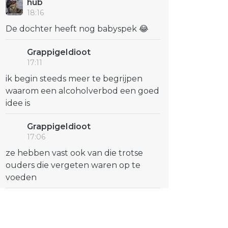
hub
18:16
De dochter heeft nog babyspek 😂
GrappigeIdioot
17:11
ik begin steeds meer te begrijpen
waarom een alcoholverbod een goed
idee is
GrappigeIdioot
17:06
ze hebben vast ook van die trotse
ouders die vergeten waren op te
voeden