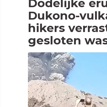
Dodelijke er
Dukono-vulk
hikers verras
gesloten wa