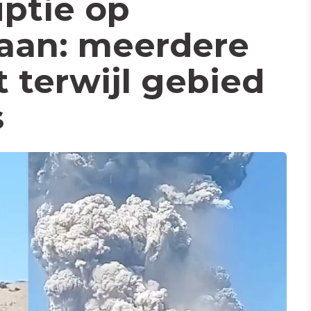
uptie op
aan: meerdere
t terwijl gebied
s