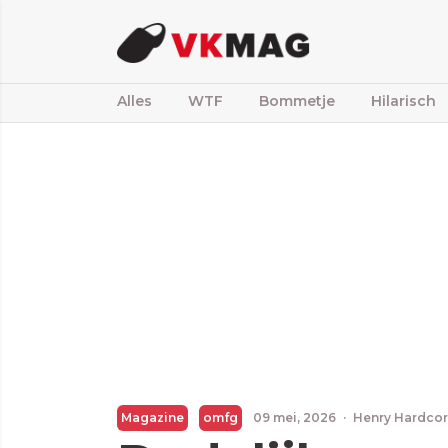
Alles
WTF
Bommetje
Hilarisch
Magazine
omfg
09 mei, 2026
·
Henry Hardco