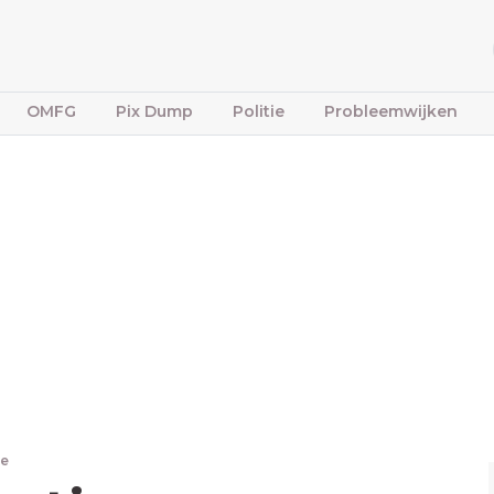
OMFG
Pix Dump
Politie
Probleemwijken
re