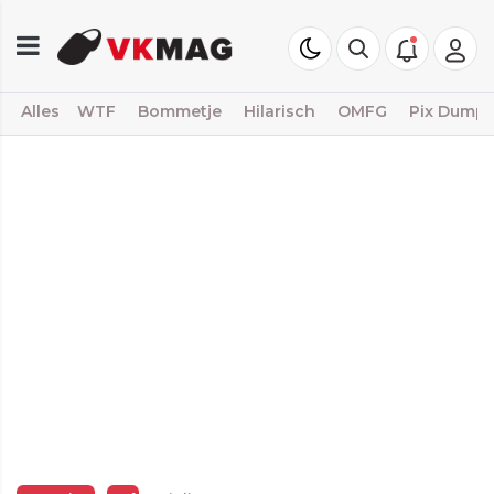
Alles
WTF
Bommetje
Hilarisch
OMFG
Pix Dump