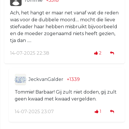
Tommie
+5518
Ach, het hangt er maar net vanaf wat de reden
was voor de dubbele moord.... mocht die lieve
stiefvader haar hebben misbruikt bijvoorbeeld
en de moeder zogenaamd niets heeft gezien,
tja dan .....
14-07-2025 22:38
2
JeckvanGalder
+1339
Tommie! Barbaar! Gij zult niet doden, gij zult
geen kwaad met kwaad vergelden.
14-07-2025 23:07
1