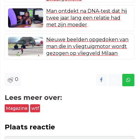
Man ontdekt na DNA-test dat hij
twee jaar lang een relatie had
met zijn moeder
Nieuwe beelden opgedoken van
man die in vliegtuigmotor wordt
gezogen op vliegveld Milaan
0
Lees meer over:
Magazine
wtf
Plaats reactie