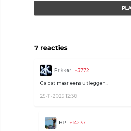
PLA
7
reacties
Prikker
+3772
Ga dat maar eens uitleggen...
25-11-2025 12:38
HP
+14237