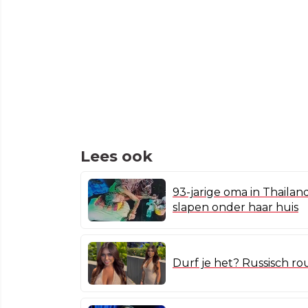
Lees ook
93-jarige oma in Thailan
slapen onder haar huis
Durf je het? Russisch ro