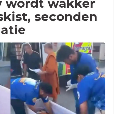
w wordt wakker
skist, seconden
atie