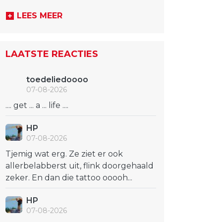
LEES MEER
LAATSTE REACTIES
toedeliedoooo
07-08-2026
.... get ... a ... life ....
HP
07-08-2026
Tjemig wat erg. Ze ziet er ook
allerbelabberst uit, flink doorgehaald
zeker. En dan die tattoo ooooh...
HP
07-08-2026