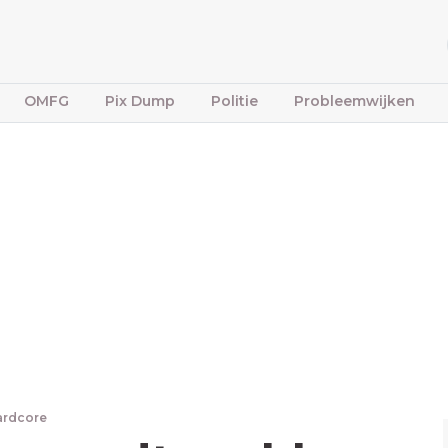
OMFG
Pix Dump
Politie
Probleemwijken
ardcore