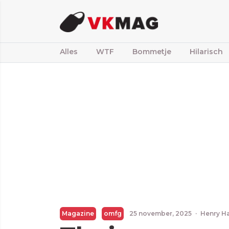
Alles
WTF
Bommetje
Hilarisch
Magazine
omfg
25 november, 2025
·
Henry H