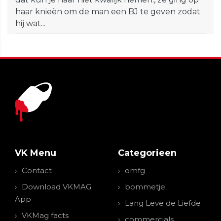
haar knieën om de man een BJ te geven zodat
hij wat...
VK Menu
Categorieen
Contact
omfg
Download VKMAG
bommetje
App
Lang Leve de Liefde
VKMag facts
commercials