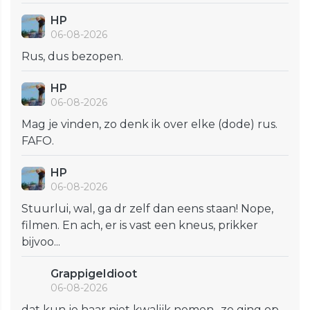
HP
06-08-2026
Rus, dus bezopen.
HP
06-08-2026
Mag je vinden, zo denk ik over elke (dode) rus.
FAFO.
HP
06-08-2026
Stuurlui, wal, ga dr zelf dan eens staan! Nope,
filmen. En ach, er is vast een kneus, prikker
bijvoo...
GrappigeIdioot
06-08-2026
dat kun je haar niet kwalijk nemen., ze ging op