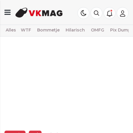
Alles
WTF
Bommetje
Hilarisch
OMFG
Pix Dump