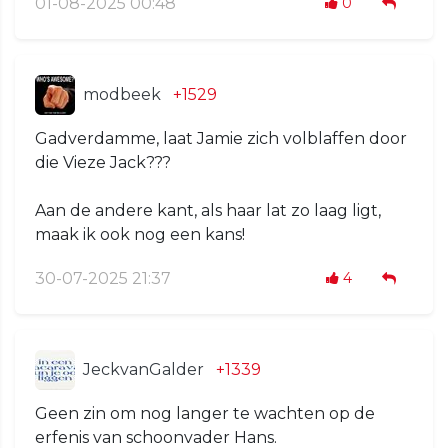
01-08-2025 00:48
0
modbeek
+1529
Gadverdamme, laat Jamie zich volblaffen door
die Vieze Jack???
Aan de andere kant, als haar lat zo laag ligt,
maak ik ook nog een kans!
30-07-2025 21:37
4
JeckvanGalder
+1339
Geen zin om nog langer te wachten op de
erfenis van schoonvader Hans.