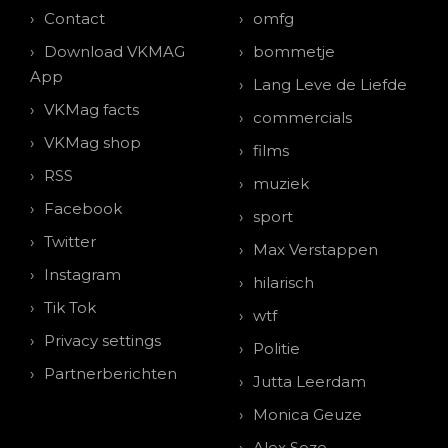
Contact
omfg
Download VKMAG
bommetje
App
Lang Leve de Liefde
VKMag facts
commercials
VKMag shop
films
RSS
muziek
Facebook
sport
Twitter
Max Verstappen
Instagram
hilarisch
Tik Tok
wtf
Privacy settings
Politie
Partnerberichten
Jutta Leerdam
Monica Geuze
Alex Soze