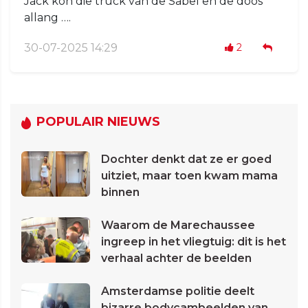
Jack kon die truck van de Sabel en de doos
allang ….
30-07-2025 14:29
2
POPULAIR NIEUWS
Dochter denkt dat ze er goed
uitziet, maar toen kwam mama
binnen
Waarom de Marechaussee
ingreep in het vliegtuig: dit is het
verhaal achter de beelden
Amsterdamse politie deelt
bizarre bodycambeelden van