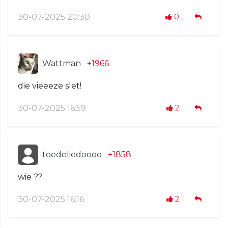
30-07-2025 20:30
0
Wattman
+1966
die vieeeze slet!
30-07-2025 16:59
2
toedeliedoooo
+1858
wie ??
30-07-2025 16:16
2