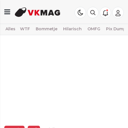
Alles
WTF
Bommetje
Hilarisch
OMFG
Pix Dump