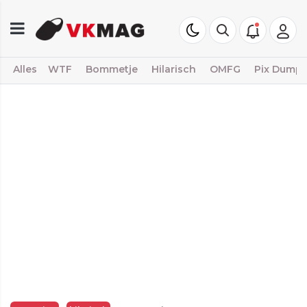
Alles
WTF
Bommetje
Hilarisch
OMFG
Pix Dump