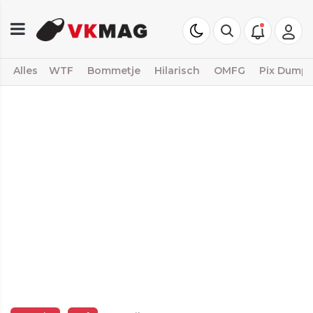
Alles
WTF
Bommetje
Hilarisch
OMFG
Pix Dump