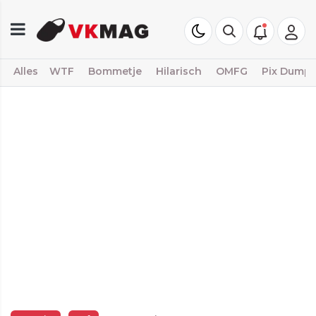
Alles
WTF
Bommetje
Hilarisch
OMFG
Pix Dump