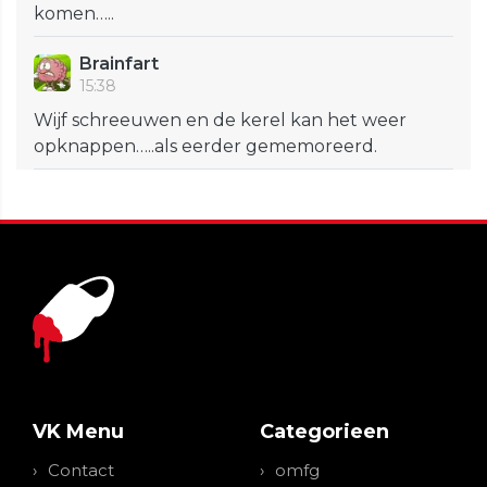
komen…..
Brainfart
15:38
Wijf schreeuwen en de kerel kan het weer
opknappen…..als eerder gememoreerd.
VK Menu
Categorieen
Contact
omfg