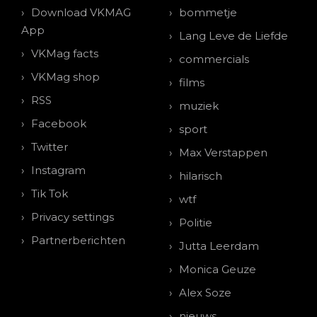
Download VKMAG
bommetje
App
Lang Leve de Liefde
VKMag facts
commercials
VKMag shop
films
RSS
muziek
Facebook
sport
Twitter
Max Verstappen
Instagram
hilarisch
Tik Tok
wtf
Privacy settings
Politie
Partnerberichten
Jutta Leerdam
Monica Geuze
Alex Soze
nieuws