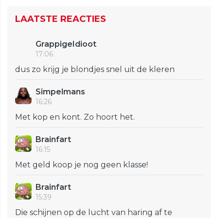
LAATSTE REACTIES
GrappigeIdioot
17:06
dus zo krijg je blondjes snel uit de kleren
Simpelmans
16:26
Met kop en kont. Zo hoort het.
Brainfart
16:15
Met geld koop je nog geen klasse!
Brainfart
15:39
Die schijnen op de lucht van haring af te