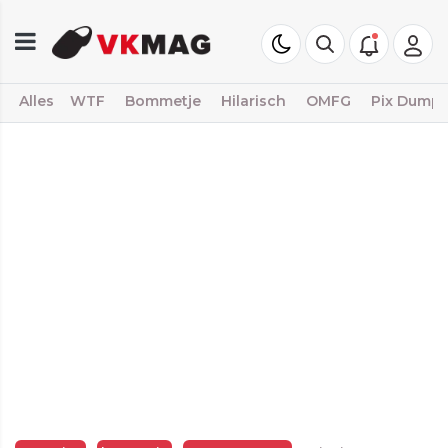
Alles
WTF
Bommetje
Hilarisch
OMFG
Pix Dump