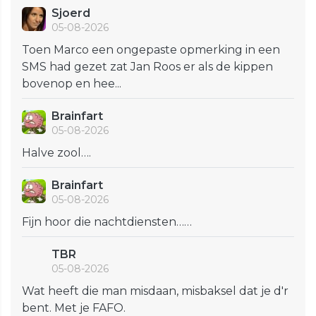
Sjoerd
05-08-2026
Toen Marco een ongepaste opmerking in een
SMS had gezet zat Jan Roos er als de kippen
bovenop en hee...
Brainfart
05-08-2026
Halve zool….
Brainfart
05-08-2026
Fijn hoor die nachtdiensten……
TBR
05-08-2026
Wat heeft die man misdaan, misbaksel dat je d'r
bent. Met je FAFO.