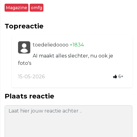
Magazine
omfg
Topreactie
toedeliedoooo
+1834
AI maakt alles slechter, nu ook je
foto's
15-05-2026
6+
Plaats reactie