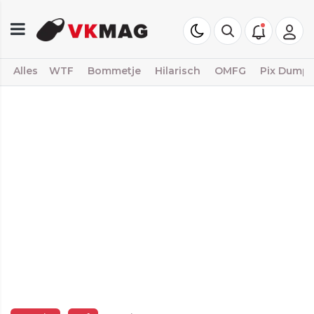
Alles
WTF
Bommetje
Hilarisch
OMFG
Pix Dump