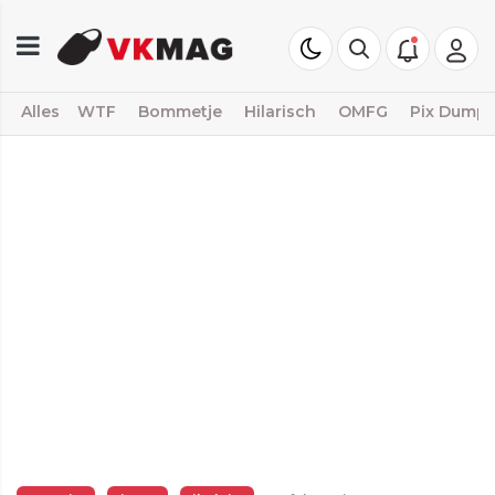
Alles
WTF
Bommetje
Hilarisch
OMFG
Pix Dump