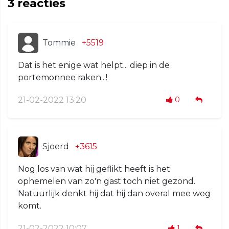
3
reacties
Tommie
+5519
Dat is het enige wat helpt... diep in de
portemonnee raken...!
21-02-2022 13:20
0
Sjoerd
+3615
Nog los van wat hij geflikt heeft is het
ophemelen van zo'n gast toch niet gezond.
Natuurlijk denkt hij dat hij dan overal mee weg
komt.
21-02-2022 10:07
1