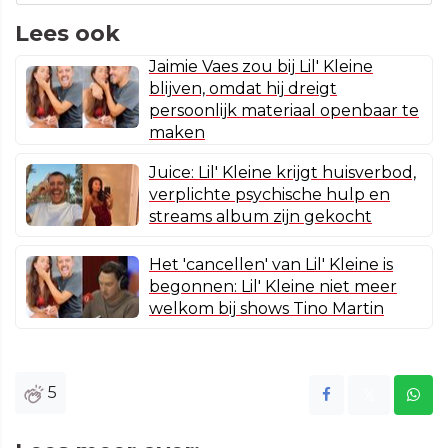
Lees ook
Jaimie Vaes zou bij Lil' Kleine
blijven, omdat hij dreigt
persoonlijk materiaal openbaar te
maken
Juice: Lil' Kleine krijgt huisverbod,
verplichte psychische hulp en
streams album zijn gekocht
Het 'cancellen' van Lil' Kleine is
begonnen: Lil' Kleine niet meer
welkom bij shows Tino Martin
5