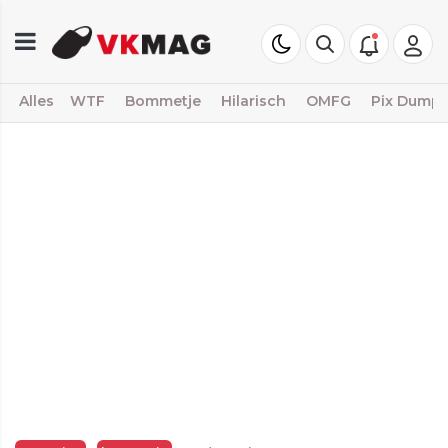
Alles
WTF
Bommetje
Hilarisch
OMFG
Pix Dump