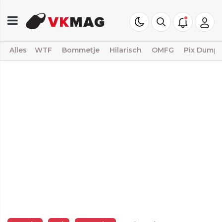
Alles
WTF
Bommetje
Hilarisch
OMFG
Pix Dump