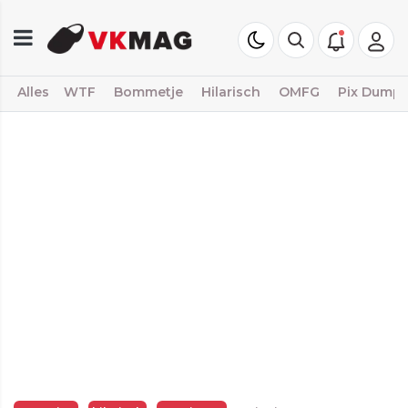
Alles
WTF
Bommetje
Hilarisch
OMFG
Pix Dump