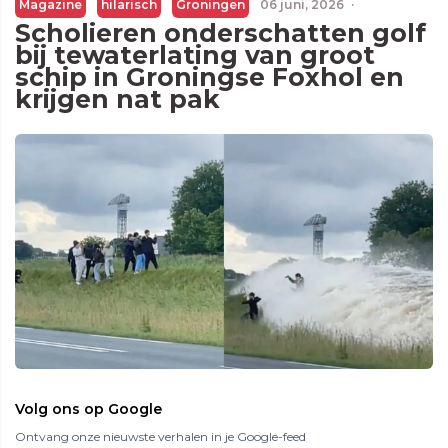
Magazine
hilarisch
Groningen
06 juni, 2026
·
Scholieren onderschatten golf
bij tewaterlating van groot
schip in Groningse Foxhol en
krijgen nat pak
Volg ons op Google
Ontvang onze nieuwste verhalen in je Google-feed