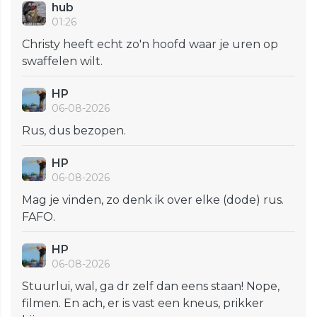
hub
01:26
Christy heeft echt zo'n hoofd waar je uren op
swaffelen wilt.
HP
06-08-2026
Rus, dus bezopen.
HP
06-08-2026
Mag je vinden, zo denk ik over elke (dode) rus.
FAFO.
HP
06-08-2026
Stuurlui, wal, ga dr zelf dan eens staan! Nope,
filmen. En ach, er is vast een kneus, prikker