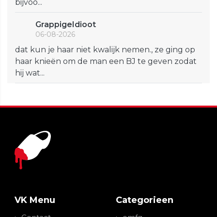
bijvoo...
GrappigeIdioot
06-08-2026
dat kun je haar niet kwalijk nemen., ze ging op
haar knieën om de man een BJ te geven zodat
hij wat...
VK Menu
Categorieen