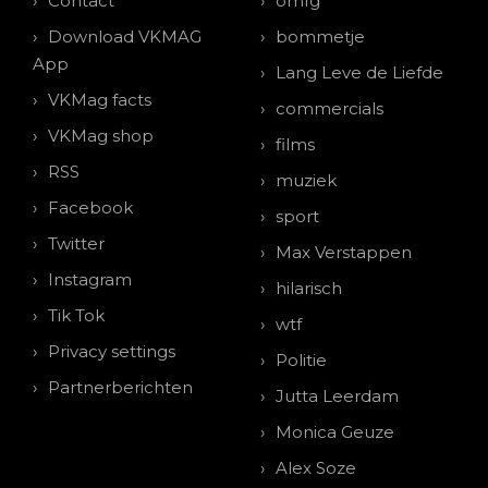
Contact
omfg
Download VKMAG
bommetje
App
Lang Leve de Liefde
VKMag facts
commercials
VKMag shop
films
RSS
muziek
Facebook
sport
Twitter
Max Verstappen
Instagram
hilarisch
Tik Tok
wtf
Privacy settings
Politie
Partnerberichten
Jutta Leerdam
Monica Geuze
Alex Soze