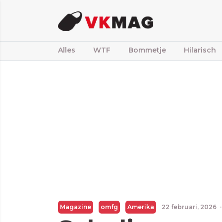
Alles
WTF
Bommetje
Hilarisch
Magazine
omfg
Amerika
22 februari, 2026
·