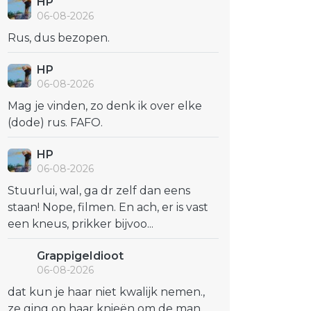
HP
06-08-2026
Rus, dus bezopen.
HP
06-08-2026
Mag je vinden, zo denk ik over elke
(dode) rus. FAFO.
HP
06-08-2026
Stuurlui, wal, ga dr zelf dan eens
staan! Nope, filmen. En ach, er is vast
een kneus, prikker bijvoo...
GrappigeIdioot
06-08-2026
dat kun je haar niet kwalijk nemen.,
ze ging op haar knieën om de man